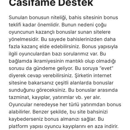
Casifame Destek
Sunulan bonusun niteliği, bahis sitesinin bonus
teklifi kadar önemlidir. Bunun nedeni çoğu
oyuncunun kazançlı bonuslar sunan sitelere
yönelmesidir. Bu sayede bahislerinizden daha
fazla kazanç elde edebilirsiniz. Bonus yapısıyla
ilgili oyunculardan bazı sorularımız var. Bu
bağlamda ikramiyesinin mantıklı olup olmadığı
sorusu da gündeme geliyor. Bu soruya “evet”
diyerek cevap verebilirsiniz. Şirketin internet
sitesine bakarsanız çeşitli alanlarda bonuslar
sunduğunu göreceksiniz. Bu bonuslar arasında
tazminat, kayıplar, yatırımlar vb. yer alır.
Oyuncular neredeyse her türlü yatırımdan bonus
alabilirler. Benzer şekilde, bu site bahsinizi
kaybederseniz bonus almanızı sağlar. Bu
platform yapısı oyuncu kayıplarını en aza indirir.