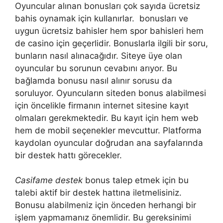
Oyuncular alınan bonusları çok sayıda ücretsiz
bahis oynamak için kullanırlar. bonusları ve
uygun ücretsiz bahisler hem spor bahisleri hem
de casino için geçerlidir. Bonuslarla ilgili bir soru,
bunların nasıl alınacağıdır. Siteye üye olan
oyuncular bu sorunun cevabını arıyor. Bu
bağlamda bonusu nasıl alınır sorusu da
soruluyor. Oyuncuların siteden bonus alabilmesi
için öncelikle firmanın internet sitesine kayıt
olmaları gerekmektedir. Bu kayıt için hem web
hem de mobil seçenekler mevcuttur. Platforma
kaydolan oyuncular doğrudan ana sayfalarında
bir destek hattı görecekler.
Casifame destek
bonus talep etmek için bu
talebi aktif bir destek hattına iletmelisiniz.
Bonusu alabilmeniz için önceden herhangi bir
işlem yapmamanız önemlidir. Bu gereksinimi