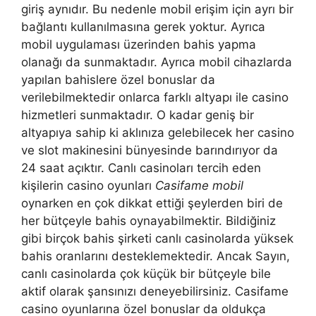
giriş aynıdır. Bu nedenle mobil erişim için ayrı bir
bağlantı kullanılmasına gerek yoktur. Ayrıca
mobil uygulaması üzerinden bahis yapma
olanağı da sunmaktadır. Ayrıca mobil cihazlarda
yapılan bahislere özel bonuslar da
verilebilmektedir onlarca farklı altyapı ile casino
hizmetleri sunmaktadır. O kadar geniş bir
altyapıya sahip ki aklınıza gelebilecek her casino
ve slot makinesini bünyesinde barındırıyor da
24 saat açıktır. Canlı casinoları tercih eden
kişilerin casino oyunları
Casifame mobil
oynarken en çok dikkat ettiği şeylerden biri de
her bütçeyle bahis oynayabilmektir. Bildiğiniz
gibi birçok bahis şirketi canlı casinolarda yüksek
bahis oranlarını desteklemektedir. Ancak Sayın,
canlı casinolarda çok küçük bir bütçeyle bile
aktif olarak şansınızı deneyebilirsiniz. Casifame
casino oyunlarına özel bonuslar da oldukça