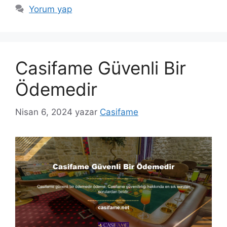
Yorum yap
Casifame Güvenli Bir
Ödemedir
Nisan 6, 2024
yazar
Casifame