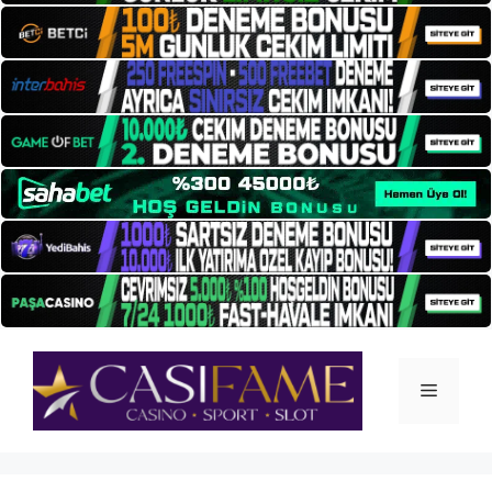
İçeriğe
atla
Menü