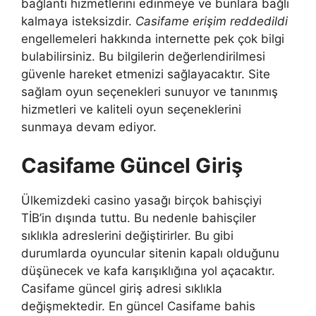
bağlantı hizmetlerini edinmeye ve bunlara bağlı
kalmaya isteksizdir.
Casifame erişim reddedildi
engellemeleri hakkında internette pek çok bilgi
bulabilirsiniz. Bu bilgilerin değerlendirilmesi
güvenle hareket etmenizi sağlayacaktır. Site
sağlam oyun seçenekleri sunuyor ve tanınmış
hizmetleri ve kaliteli oyun seçeneklerini
sunmaya devam ediyor.
Casifame Güncel Giriş
Ülkemizdeki casino yasağı birçok bahisçiyi
TİB’in dışında tuttu. Bu nedenle bahisçiler
sıklıkla adreslerini değiştirirler. Bu gibi
durumlarda oyuncular sitenin kapalı olduğunu
düşünecek ve kafa karışıklığına yol açacaktır.
Casifame güncel giriş adresi sıklıkla
değişmektedir. En güncel Casifame bahis