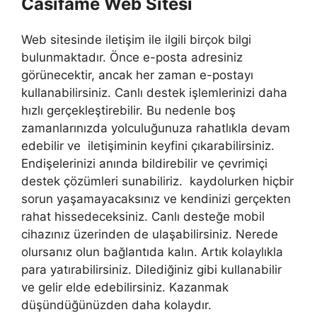
Casifame Web Sitesi
Web sitesinde iletişim ile ilgili birçok bilgi
bulunmaktadır. Önce e-posta adresiniz
görünecektir, ancak her zaman e-postayı
kullanabilirsiniz. Canlı destek işlemlerinizi daha
hızlı gerçekleştirebilir. Bu nedenle boş
zamanlarınızda yolculuğunuza rahatlıkla devam
edebilir ve iletişiminin keyfini çıkarabilirsiniz.
Endişelerinizi anında bildirebilir ve çevrimiçi
destek çözümleri sunabiliriz. kaydolurken hiçbir
sorun yaşamayacaksınız ve kendinizi gerçekten
rahat hissedeceksiniz. Canlı desteğe mobil
cihazınız üzerinden de ulaşabilirsiniz. Nerede
olursanız olun bağlantıda kalın. Artık kolaylıkla
para yatırabilirsiniz. Dilediğiniz gibi kullanabilir
ve gelir elde edebilirsiniz. Kazanmak
düşündüğünüzden daha kolaydır.