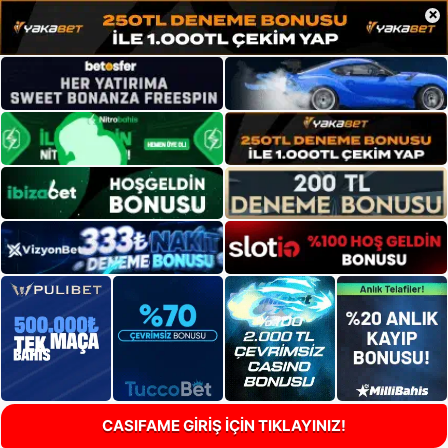
×
CASIFAME GİRİŞ İÇİN TIKLAYINIZ!