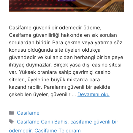
Casifame güvenli bir ödemedir ödeme,
Casifame güvenilirliği hakkında en sık sorulan
sorulardan biridir. Para çekme veya yatırma söz
konusu olduğunda site üyeleri oldukça
güvendedir ve kullanıcıdan herhangi bir belgeye
ihtiyaç duymazlar. Birçok yasa dışı casino sitesi
var. Yüksek oranlara sahip çevrimiçi casino
siteleri, üyelerine büyük miktarda para
kazandırabilir. Paralarını güvenli bir şekilde
çekebilen üyeler, güvenilir …
Devamını oku
Kategoriler
Casifame
Etiketler
Casifame Canlı Bahis
,
casifame güvenli bir
ödemedir
,
Casifame Telegram