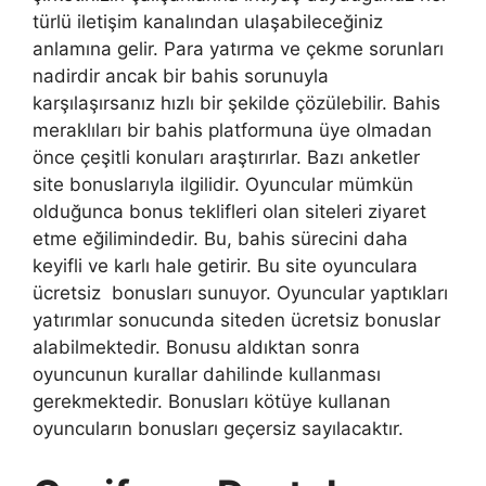
türlü iletişim kanalından ulaşabileceğiniz
anlamına gelir. Para yatırma ve çekme sorunları
nadirdir ancak bir bahis sorunuyla
karşılaşırsanız hızlı bir şekilde çözülebilir. Bahis
meraklıları bir bahis platformuna üye olmadan
önce çeşitli konuları araştırırlar. Bazı anketler
site bonuslarıyla ilgilidir. Oyuncular mümkün
olduğunca bonus teklifleri olan siteleri ziyaret
etme eğilimindedir. Bu, bahis sürecini daha
keyifli ve karlı hale getirir. Bu site oyunculara
ücretsiz bonusları sunuyor. Oyuncular yaptıkları
yatırımlar sonucunda siteden ücretsiz bonuslar
alabilmektedir. Bonusu aldıktan sonra
oyuncunun kurallar dahilinde kullanması
gerekmektedir. Bonusları kötüye kullanan
oyuncuların bonusları geçersiz sayılacaktır.