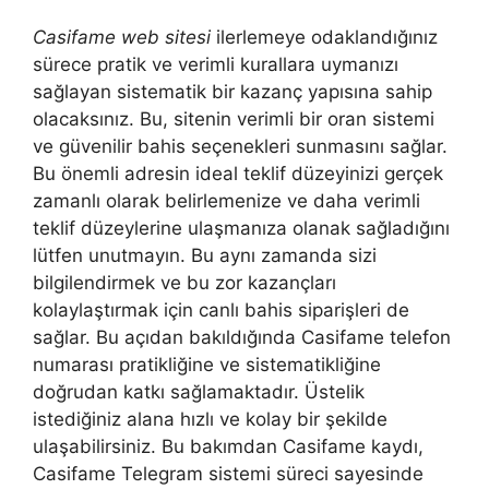
Casifame web sitesi
ilerlemeye odaklandığınız
sürece pratik ve verimli kurallara uymanızı
sağlayan sistematik bir kazanç yapısına sahip
olacaksınız. Bu, sitenin verimli bir oran sistemi
ve güvenilir bahis seçenekleri sunmasını sağlar.
Bu önemli adresin ideal teklif düzeyinizi gerçek
zamanlı olarak belirlemenize ve daha verimli
teklif düzeylerine ulaşmanıza olanak sağladığını
lütfen unutmayın. Bu aynı zamanda sizi
bilgilendirmek ve bu zor kazançları
kolaylaştırmak için canlı bahis siparişleri de
sağlar. Bu açıdan bakıldığında Casifame telefon
numarası pratikliğine ve sistematikliğine
doğrudan katkı sağlamaktadır. Üstelik
istediğiniz alana hızlı ve kolay bir şekilde
ulaşabilirsiniz. Bu bakımdan Casifame kaydı,
Casifame Telegram sistemi süreci sayesinde