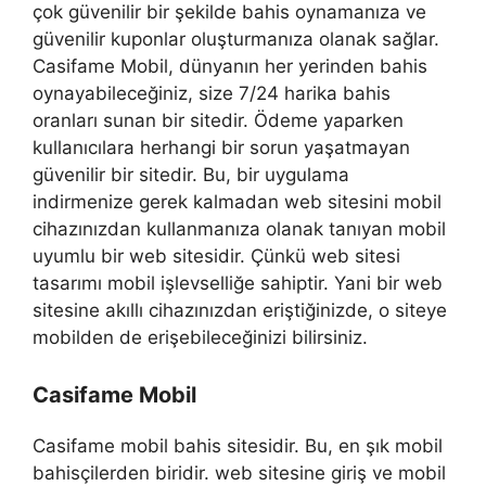
çok güvenilir bir şekilde bahis oynamanıza ve
güvenilir kuponlar oluşturmanıza olanak sağlar.
Casifame Mobil, dünyanın her yerinden bahis
oynayabileceğiniz, size 7/24 harika bahis
oranları sunan bir sitedir. Ödeme yaparken
kullanıcılara herhangi bir sorun yaşatmayan
güvenilir bir sitedir. Bu, bir uygulama
indirmenize gerek kalmadan web sitesini mobil
cihazınızdan kullanmanıza olanak tanıyan mobil
uyumlu bir web sitesidir. Çünkü web sitesi
tasarımı mobil işlevselliğe sahiptir. Yani bir web
sitesine akıllı cihazınızdan eriştiğinizde, o siteye
mobilden de erişebileceğinizi bilirsiniz.
Casifame Mobil
Casifame mobil bahis sitesidir. Bu, en şık mobil
bahisçilerden biridir. web sitesine giriş ve mobil