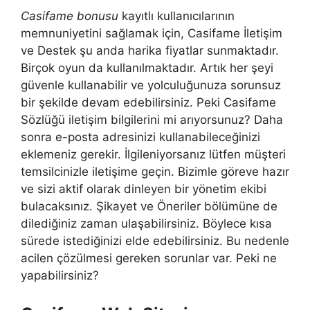
Casifame bonusu
kayıtlı kullanıcılarının
memnuniyetini sağlamak için, Casifame İletişim
ve Destek şu anda harika fiyatlar sunmaktadır.
Birçok oyun da kullanılmaktadır. Artık her şeyi
güvenle kullanabilir ve yolculuğunuza sorunsuz
bir şekilde devam edebilirsiniz. Peki Casifame
Sözlüğü iletişim bilgilerini mi arıyorsunuz? Daha
sonra e-posta adresinizi kullanabileceğinizi
eklemeniz gerekir. İlgileniyorsanız lütfen müşteri
temsilcinizle iletişime geçin. Bizimle göreve hazır
ve sizi aktif olarak dinleyen bir yönetim ekibi
bulacaksınız. Şikayet ve Öneriler bölümüne de
dilediğiniz zaman ulaşabilirsiniz. Böylece kısa
sürede istediğinizi elde edebilirsiniz. Bu nedenle
acilen çözülmesi gereken sorunlar var. Peki ne
yapabilirsiniz?