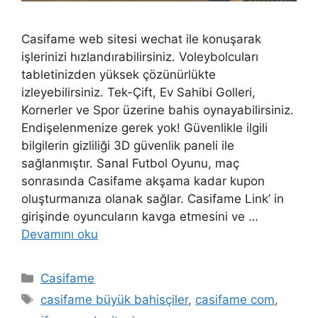
Casifame web sitesi wechat ile konuşarak
işlerinizi hızlandırabilirsiniz. Voleybolcuları
tabletinizden yüksek çözünürlükte
izleyebilirsiniz. Tek-Çift, Ev Sahibi Golleri,
Kornerler ve Spor üzerine bahis oynayabilirsiniz.
Endişelenmenize gerek yok! Güvenlikle ilgili
bilgilerin gizliliği 3D güvenlik paneli ile
sağlanmıştır. Sanal Futbol Oyunu, maç
sonrasında Casifame akşama kadar kupon
oluşturmanıza olanak sağlar. Casifame Link’ in
girişinde oyuncuların kavga etmesini ve …
Devamını oku
Kategoriler
Casifame
Etiketler
casifame büyük bahisçiler
,
casifame com
,