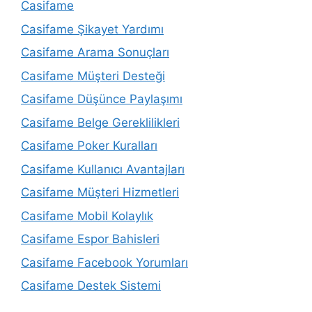
Casifame
Casifame Şikayet Yardımı
Casifame Arama Sonuçları
Casifame Müşteri Desteği
Casifame Düşünce Paylaşımı
Casifame Belge Gereklilikleri
Casifame Poker Kuralları
Casifame Kullanıcı Avantajları
Casifame Müşteri Hizmetleri
Casifame Mobil Kolaylık
Casifame Espor Bahisleri
Casifame Facebook Yorumları
Casifame Destek Sistemi