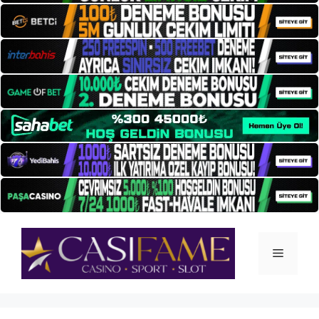
İçeriğe
atla
Menü