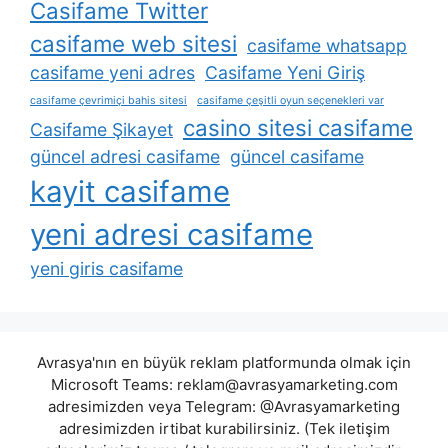
Casifame Twitter
casifame web sitesi
casifame whatsapp
casifame yeni adres
Casifame Yeni Giriş
casifame çevrimiçi bahis sitesi
casifame çeşitli oyun seçenekleri var
casino sitesi casifame
Casifame Şikayet
güncel adresi casifame
güncel casifame
kayit casifame
yeni adresi casifame
yeni giris casifame
Avrasya'nın en büyük reklam platformunda olmak için
Microsoft Teams:
reklam@avrasyamarketing.com
adresimizden veya Telegram: @Avrasyamarketing
adresimizden irtibat kurabilirsiniz. (Tek iletişim