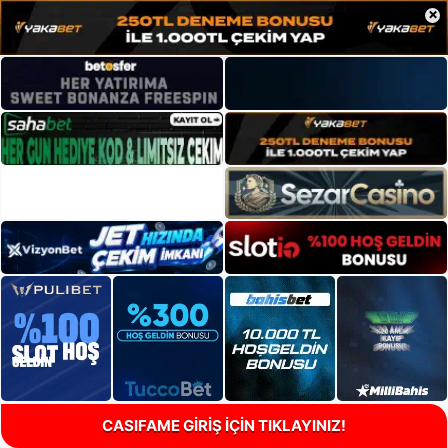
×
CASIFAME GİRİŞ İÇİN TIKLAYINIZ!