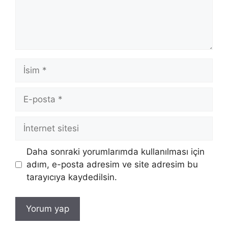
İsim
E-
posta
İnternet
sitesi
Daha sonraki yorumlarımda kullanılması için
adım, e-posta adresim ve site adresim bu
tarayıcıya kaydedilsin.