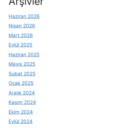
Arşivler
Haziran 2026
Nisan 2026
Mart 2026
Eylül 2025
Haziran 2025
Mayıs 2025
Şubat 2025
Ocak 2025
Aralık 2024
Kasım 2024
Ekim 2024
Eylül 2024