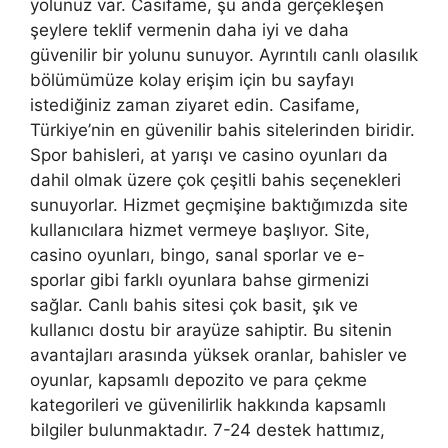
yolunuz var. Casifame, şu anda gerçekleşen
şeylere teklif vermenin daha iyi ve daha
güvenilir bir yolunu sunuyor. Ayrıntılı canlı olasılık
bölümümüze kolay erişim için bu sayfayı
istediğiniz zaman ziyaret edin. Casifame,
Türkiye’nin en güvenilir bahis sitelerinden biridir.
Spor bahisleri, at yarışı ve casino oyunları da
dahil olmak üzere çok çeşitli bahis seçenekleri
sunuyorlar. Hizmet geçmişine baktığımızda site
kullanıcılara hizmet vermeye başlıyor. Site,
casino oyunları, bingo, sanal sporlar ve e-
sporlar gibi farklı oyunlara bahse girmenizi
sağlar. Canlı bahis sitesi çok basit, şık ve
kullanıcı dostu bir arayüze sahiptir. Bu sitenin
avantajları arasında yüksek oranlar, bahisler ve
oyunlar, kapsamlı depozito ve para çekme
kategorileri ve güvenilirlik hakkında kapsamlı
bilgiler bulunmaktadır. 7-24 destek hattımız,