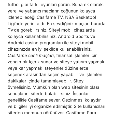
futbol gibi farklı oyunları görün. Buna ek olarak,
yerel ve yabancı maçların çoğunun kolayca
izlenebileceği Casifame TV, NBA Basketbol
Ligi’nde yerini aldı. En sevdiğiniz maçları burada
TV’de görebilirsiniz. Siteyi mobil cihazlarda
kolayca kullanabilirsiniz. Android Sports ve
Android casino programları ile siteyi mobil
cihazınızda en iyi şekilde kullanabilirsiniz.
Casifame canlı maçları
, finansal işlemler için
zengin bir içerik sunar ve siteye yatırım yapmak
veya kar yapmak isteyenler düzinelerce
seçenek arasından seçim yapabilir ve işlemleri
dakikalar içinde tamamlayabilir. Siteyi
övmelisiniz. Mümkün olan web sitesinin olası
sonuçlarını sitede bulabilirsiniz. İnsanlar
genellikle Casifame sever. Gezinmesi kolaydır
ve bilgiler iyi organize edilmiştir. Site kullanıcıları
siteden memnun görünüyor. Casifame Para