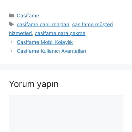
Kategoriler
Casifame
Etiketler
casifame canlı maçları
,
casifame müşteri
hizmetleri
,
casifame para çekme
Casifame Mobil Kolaylık
Casifame Kullanıcı Avantajları
Yorum yapın
Yorum