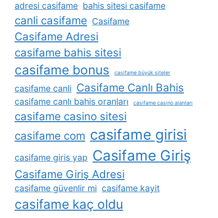
adresi casifame
bahis sitesi casifame
canli casifame
Casifame
Casifame Adresi
casifame bahis sitesi
casifame bonus
casifame büyük siteler
Casifame Canlı Bahis
casifame canli
casifame canlı bahis oranları
casifame casino alanları
casifame casino sitesi
casifame girisi
casifame com
Casifame Giriş
casifame giris yap
Casifame Giriş Adresi
casifame güvenlir mi
casifame kayit
casifame kaç oldu