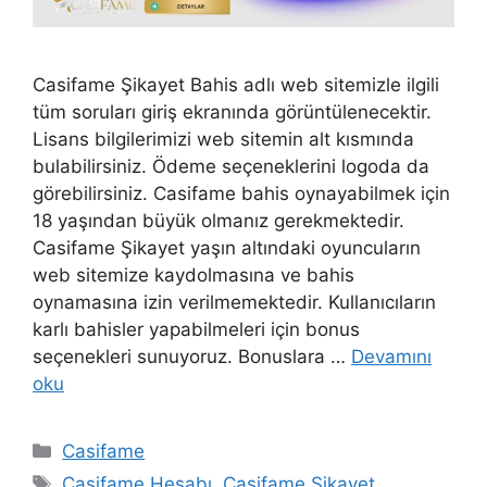
Casifame Şikayet Bahis adlı web sitemizle ilgili
tüm soruları giriş ekranında görüntülenecektir.
Lisans bilgilerimizi web sitemin alt kısmında
bulabilirsiniz. Ödeme seçeneklerini logoda da
görebilirsiniz. Casifame bahis oynayabilmek için
18 yaşından büyük olmanız gerekmektedir.
Casifame Şikayet yaşın altındaki oyuncuların
web sitemize kaydolmasına ve bahis
oynamasına izin verilmemektedir. Kullanıcıların
karlı bahisler yapabilmeleri için bonus
seçenekleri sunuyoruz. Bonuslara …
Devamını
oku
Kategoriler
Casifame
Etiketler
Casifame Hesabı
,
Casifame Şikayet