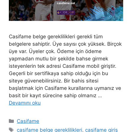
Casifame belge gereklilikleri gerekli tüm
belgelere sahiptir. Üye sayısı çok yüksek. Birçok
üye var. Üyeler çok. Ödeme için ödeme
yapmadan mutlu bir şekilde bahse girmek
isteyenlerin tek adresi Casifame mobil giriştir.
Geçerli bir sertifikaya sahip olduğu için bu
siteye güvenebilirsiniz. Bir bahis sitesi
başlatmak için Casifame kurallarına uymanız ve
basit bir kayıt sürecine sahip olmanız …
Devamını oku
Kategoriler
Casifame
Etiketler
casifame belge gereklilikleri
,
casifame giriş