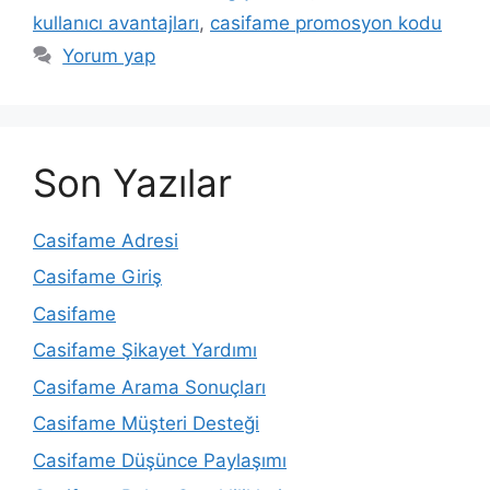
kullanıcı avantajları
,
casifame promosyon kodu
Yorum yap
Son Yazılar
Casifame Adresi
Casifame Giriş
Casifame
Casifame Şikayet Yardımı
Casifame Arama Sonuçları
Casifame Müşteri Desteği
Casifame Düşünce Paylaşımı