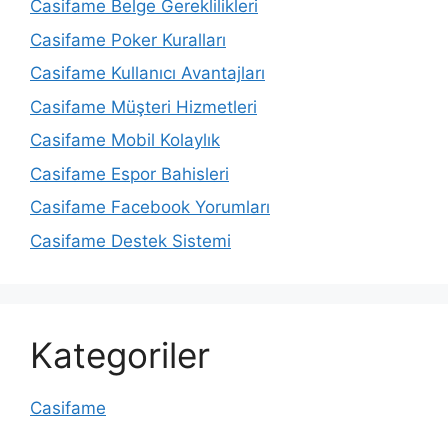
Casifame Belge Gereklilikleri
Casifame Poker Kuralları
Casifame Kullanıcı Avantajları
Casifame Müşteri Hizmetleri
Casifame Mobil Kolaylık
Casifame Espor Bahisleri
Casifame Facebook Yorumları
Casifame Destek Sistemi
Kategoriler
Casifame