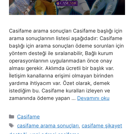
Casifame arama sonuçları Casifame başlığı için
arama sonuçlarının listesi aşağıdadır: Casifame
başlığı için arama sonuçları ödeme sorunları için
yöntem desteği ile sıralanabilir, Bağlı kurum
operasyonlarının uygulanmadan önce onay
alması gerekir. Aklımda ücretli bir başlık var.
İletişim kanallarına erişimi olmayan birinden
yardıma ihtiyacım var. Özet olarak, demek
istediğim bu. Casifame kuralları izleyen ve
zamanında ödeme yapan …
Devamını oku
Kategoriler
Casifame
Etiketler
casifame arama sonuçları
,
casifame şikayet