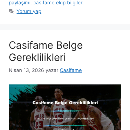
paylaşımı
,
casifame ekip bilgileri
Yorum yap
Casifame Belge
Gereklilikleri
Nisan 13, 2026
yazar
Casifame