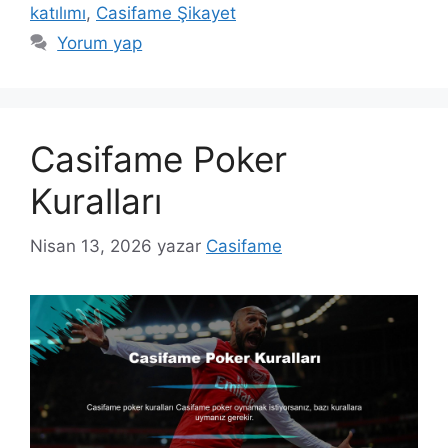
katılımı
,
Casifame Şikayet
Yorum yap
Casifame Poker
Kuralları
Nisan 13, 2026
yazar
Casifame