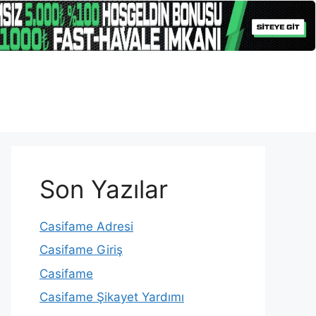
Son Yazılar
Casifame Adresi
Casifame Giriş
Casifame
Casifame Şikayet Yardımı