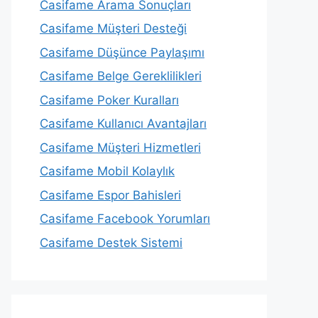
Casifame Arama Sonuçları
Casifame Müşteri Desteği
Casifame Düşünce Paylaşımı
Casifame Belge Gereklilikleri
Casifame Poker Kuralları
Casifame Kullanıcı Avantajları
Casifame Müşteri Hizmetleri
Casifame Mobil Kolaylık
Casifame Espor Bahisleri
Casifame Facebook Yorumları
Casifame Destek Sistemi