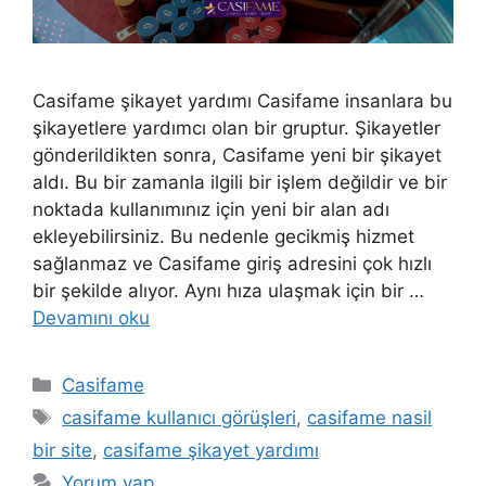
Casifame şikayet yardımı Casifame insanlara bu
şikayetlere yardımcı olan bir gruptur. Şikayetler
gönderildikten sonra, Casifame yeni bir şikayet
aldı. Bu bir zamanla ilgili bir işlem değildir ve bir
noktada kullanımınız için yeni bir alan adı
ekleyebilirsiniz. Bu nedenle gecikmiş hizmet
sağlanmaz ve Casifame giriş adresini çok hızlı
bir şekilde alıyor. Aynı hıza ulaşmak için bir …
Devamını oku
Kategoriler
Casifame
Etiketler
casifame kullanıcı görüşleri
,
casifame nasil
bir site
,
casifame şikayet yardımı
Yorum yap