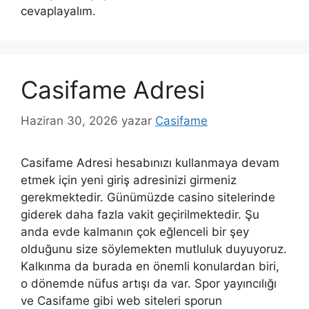
cevaplayalım.
Casifame Adresi
Haziran 30, 2026
yazar
Casifame
Casifame Adresi hesabınızı kullanmaya devam
etmek için yeni giriş adresinizi girmeniz
gerekmektedir. Günümüzde casino sitelerinde
giderek daha fazla vakit geçirilmektedir. Şu
anda evde kalmanın çok eğlenceli bir şey
olduğunu size söylemekten mutluluk duyuyoruz.
Kalkınma da burada en önemli konulardan biri,
o dönemde nüfus artışı da var. Spor yayıncılığı
ve Casifame gibi web siteleri sporun