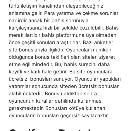
türlü iletişim kanalından ulaşabileceğiniz
anlamına gelir. Para yatırma ve çekme sorunları
nadirdir ancak bir bahis sorunuyla
karşılaşırsanız hızlı bir şekilde çözülebilir. Bahis
meraklıları bir bahis platformuna üye olmadan
önce çeşitli konuları araştırırlar. Bazı anketler
site bonuslarıyla ilgilidir. Oyuncular mümkün
olduğunca bonus teklifleri olan siteleri ziyaret
etme eğilimindedir. Bu, bahis sürecini daha
keyifli ve karlı hale getirir. Bu site oyunculara
ücretsiz bonusları sunuyor. Oyuncular yaptıkları
yatırımlar sonucunda siteden ücretsiz bonuslar
alabilmektedir. Bonusu aldıktan sonra
oyuncunun kurallar dahilinde kullanması
gerekmektedir. Bonusları kötüye kullanan
oyuncuların bonusları geçersiz sayılacaktır.