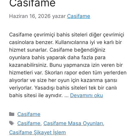
Casifame
Haziran 16, 2026
yazar
Casifame
Casifame çevrimiçi bahis siteleri diğer çevrimiçi
casinolara benzer. Kullanıcılarına iyi ve karlı bir
hizmet sunarlar. Casifame beğendiğiniz
oyunlara bahis yaparak daha fazla para
kazanabilirsiniz. Bunu yapmanıza izin veren bir
hizmetleri var. Skorları rapor eden tüm yerlerden
alıyorlar ve size her oyun için kazanma şansı
veriyorlar. Yasadışı bahis siteleri tek bir canlı
bahis sitesi ile aynıdır. …
Devamını oku
Kategoriler
Casifame
Etiketler
Casifame
,
Casifame Masa Oyunları
,
Casifame Şikayet İşlem