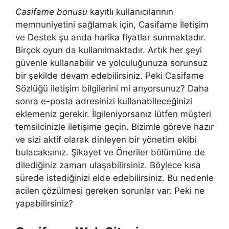
Casifame bonusu
kayıtlı kullanıcılarının
memnuniyetini sağlamak için, Casifame İletişim
ve Destek şu anda harika fiyatlar sunmaktadır.
Birçok oyun da kullanılmaktadır. Artık her şeyi
güvenle kullanabilir ve yolculuğunuza sorunsuz
bir şekilde devam edebilirsiniz. Peki Casifame
Sözlüğü iletişim bilgilerini mi arıyorsunuz? Daha
sonra e-posta adresinizi kullanabileceğinizi
eklemeniz gerekir. İlgileniyorsanız lütfen müşteri
temsilcinizle iletişime geçin. Bizimle göreve hazır
ve sizi aktif olarak dinleyen bir yönetim ekibi
bulacaksınız. Şikayet ve Öneriler bölümüne de
dilediğiniz zaman ulaşabilirsiniz. Böylece kısa
sürede istediğinizi elde edebilirsiniz. Bu nedenle
acilen çözülmesi gereken sorunlar var. Peki ne
yapabilirsiniz?