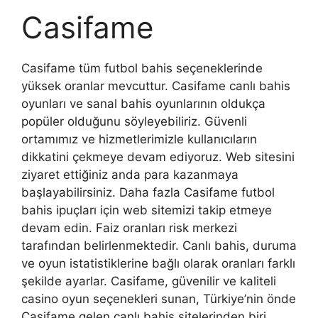
Casifame
Casifame tüm futbol bahis seçeneklerinde
yüksek oranlar mevcuttur. Casifame canlı bahis
oyunları ve sanal bahis oyunlarının oldukça
popüler olduğunu söyleyebiliriz. Güvenli
ortamımız ve hizmetlerimizle kullanıcıların
dikkatini çekmeye devam ediyoruz. Web sitesini
ziyaret ettiğiniz anda para kazanmaya
başlayabilirsiniz. Daha fazla Casifame futbol
bahis ipuçları için web sitemizi takip etmeye
devam edin. Faiz oranları risk merkezi
tarafından belirlenmektedir. Canlı bahis, duruma
ve oyun istatistiklerine bağlı olarak oranları farklı
şekilde ayarlar. Casifame, güvenilir ve kaliteli
casino oyun seçenekleri sunan, Türkiye’nin önde
Casifame gelen canlı bahis sitelerinden biri