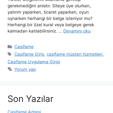
gerekmediğini anlatır. Siteye üye olurken,
yatırım yaparken, ticaret yaparken, oyun
oynarken herhangi bir belge isteniyor mu?
Herhangi bir özel kural veya belgeye gerek
kalmadan katılabilirsiniz. …
Devamını oku
Kategoriler
Casifame
Etiketler
Casifame Giriş
,
casifame müşteri hizmetleri
,
Casifame Uygulama Girişi
Yorum yap
Son Yazılar
Casifame Adresi