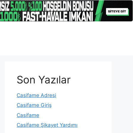
Son Yazılar
Casifame Adresi
Casifame Giriş
Casifame
Casifame Şikayet Yardımı