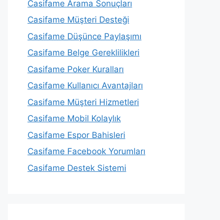
Casifame Arama Sonuçları
Casifame Müşteri Desteği
Casifame Düşünce Paylaşımı
Casifame Belge Gereklilikleri
Casifame Poker Kuralları
Casifame Kullanıcı Avantajları
Casifame Müşteri Hizmetleri
Casifame Mobil Kolaylık
Casifame Espor Bahisleri
Casifame Facebook Yorumları
Casifame Destek Sistemi