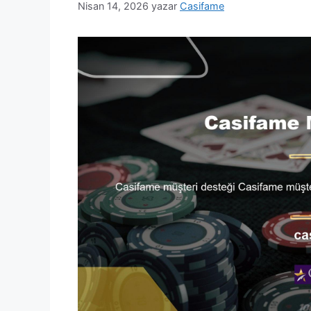
Nisan 14, 2026
yazar
Casifame