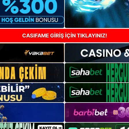
CASIFAME GİRİŞ İÇİN TIKLAYINIZ!