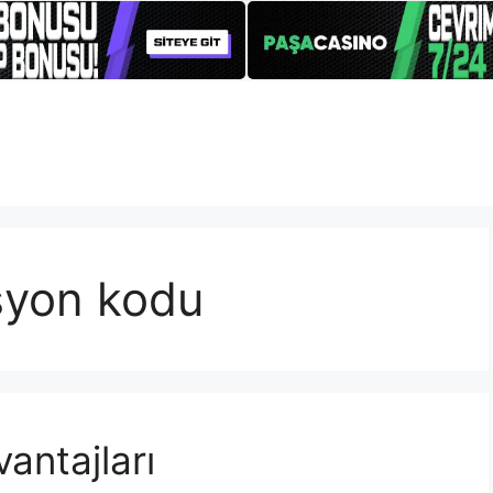
syon kodu
antajları