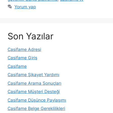
Yorum yap
Son Yazılar
Casifame Adresi
Casifame Giriş
Casifame
Casifame Şikayet Yardımı
Casifame Arama Sonuçları
Casifame Müşteri Desteği
Casifame Düşünce Paylaşımı
Casifame Belge Gereklilikleri