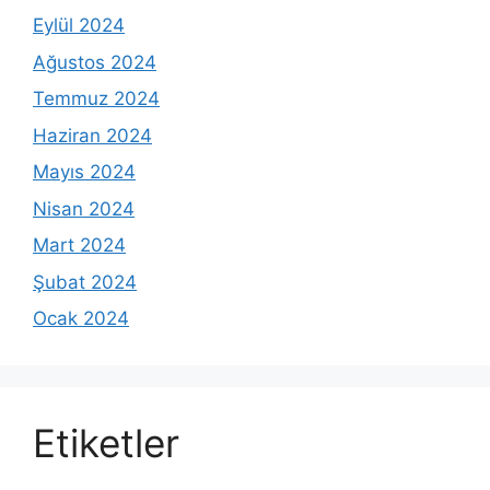
Eylül 2024
Ağustos 2024
Temmuz 2024
Haziran 2024
Mayıs 2024
Nisan 2024
Mart 2024
Şubat 2024
Ocak 2024
Etiketler