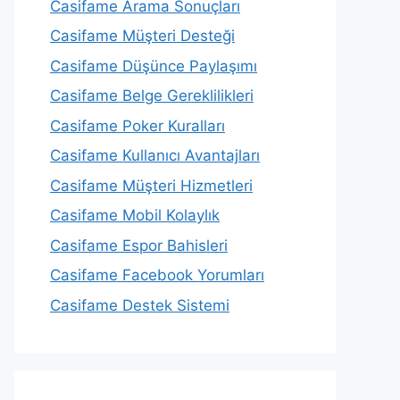
Casifame Arama Sonuçları
Casifame Müşteri Desteği
Casifame Düşünce Paylaşımı
Casifame Belge Gereklilikleri
Casifame Poker Kuralları
Casifame Kullanıcı Avantajları
Casifame Müşteri Hizmetleri
Casifame Mobil Kolaylık
Casifame Espor Bahisleri
Casifame Facebook Yorumları
Casifame Destek Sistemi