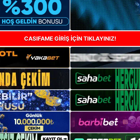
CASIFAME GİRİŞ İÇİN TIKLAYINIZ!