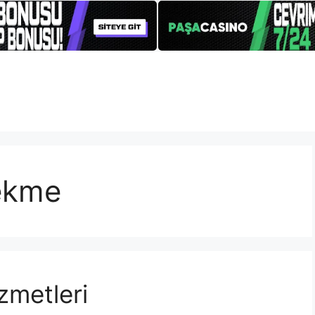
ekme
zmetleri