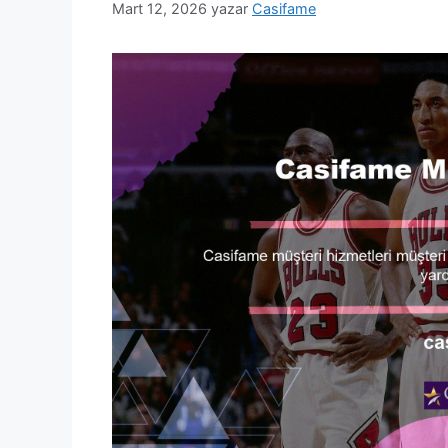
Mart 12, 2026
yazar
Casifame