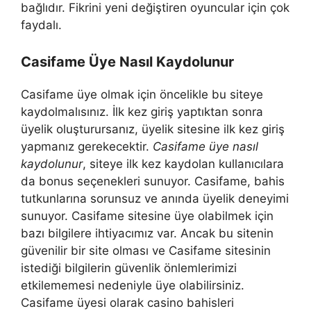
bağlıdır. Fikrini yeni değiştiren oyuncular için çok
faydalı.
Casifame Üye Nasıl Kaydolunur
Casifame üye olmak için öncelikle bu siteye
kaydolmalısınız. İlk kez giriş yaptıktan sonra
üyelik oluşturursanız, üyelik sitesine ilk kez giriş
yapmanız gerekecektir.
Casifame üye nasıl
kaydolunur
, siteye ilk kez kaydolan kullanıcılara
da bonus seçenekleri sunuyor. Casifame, bahis
tutkunlarına sorunsuz ve anında üyelik deneyimi
sunuyor. Casifame sitesine üye olabilmek için
bazı bilgilere ihtiyacımız var. Ancak bu sitenin
güvenilir bir site olması ve Casifame sitesinin
istediği bilgilerin güvenlik önlemlerimizi
etkilememesi nedeniyle üye olabilirsiniz.
Casifame üyesi olarak casino bahisleri