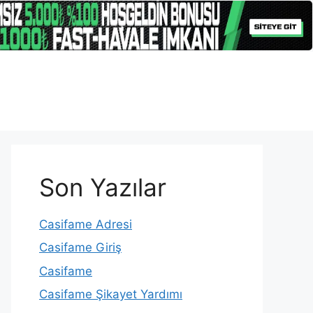
Son Yazılar
Casifame Adresi
Casifame Giriş
Casifame
Casifame Şikayet Yardımı