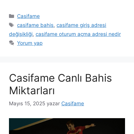
Kategoriler
Casifame
Etiketler
casifame bahis
,
casifame giriş adresi
değişikliği
,
casifame oturum açma adresi nedir
Yorum yap
Casifame Canlı Bahis
Miktarları
Mayıs 15, 2025
yazar
Casifame