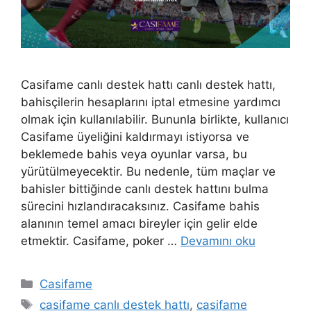
Casifame canlı destek hattı canlı destek hattı,
bahisçilerin hesaplarını iptal etmesine yardımcı
olmak için kullanılabilir. Bununla birlikte, kullanıcı
Casifame üyeliğini kaldırmayı istiyorsa ve
beklemede bahis veya oyunlar varsa, bu
yürütülmeyecektir. Bu nedenle, tüm maçlar ve
bahisler bittiğinde canlı destek hattını bulma
sürecini hızlandıracaksınız. Casifame bahis
alanının temel amacı bireyler için gelir elde
etmektir. Casifame, poker …
Devamını oku
Kategoriler
Casifame
Etiketler
casifame canlı destek hattı
,
casifame