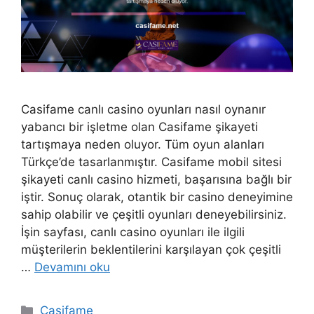
Casifame canlı casino oyunları nasıl oynanır
yabancı bir işletme olan Casifame şikayeti
tartışmaya neden oluyor. Tüm oyun alanları
Türkçe’de tasarlanmıştır. Casifame mobil sitesi
şikayeti canlı casino hizmeti, başarısına bağlı bir
iştir. Sonuç olarak, otantik bir casino deneyimine
sahip olabilir ve çeşitli oyunları deneyebilirsiniz.
İşin sayfası, canlı casino oyunları ile ilgili
müşterilerin beklentilerini karşılayan çok çeşitli
…
Devamını oku
Kategoriler
Casifame