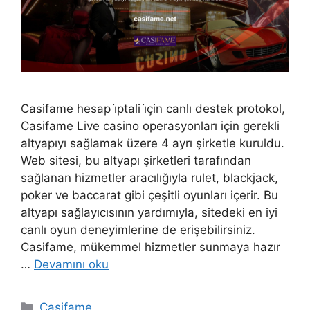
Casifame hesap i̇ptali i̇çin canlı destek protokol,
Casifame Live casino operasyonları için gerekli
altyapıyı sağlamak üzere 4 ayrı şirketle kuruldu.
Web sitesi, bu altyapı şirketleri tarafından
sağlanan hizmetler aracılığıyla rulet, blackjack,
poker ve baccarat gibi çeşitli oyunları içerir. Bu
altyapı sağlayıcısının yardımıyla, sitedeki en iyi
canlı oyun deneyimlerine de erişebilirsiniz.
Casifame, mükemmel hizmetler sunmaya hazır
…
Devamını oku
Kategoriler
Casifame