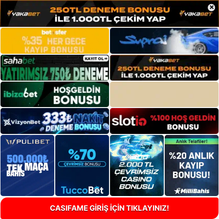
×
CASIFAME GİRİŞ İÇİN TIKLAYINIZ!