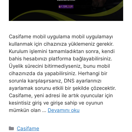
Casifame mobil uygulama mobil uygulamayı
kullanmak için cihazınıza yüklemeniz gerekir.
Kurulum işlemini tamamladıktan sonra, kendi
bahis hesabınızı platforma bağlayabilirsiniz.
Üyelik sürecini bitirmediyseniz, bunu mobil
cihazınızda da yapabilirsiniz. Herhangi bir
sorunla karşılaşırsanız, DNS ayarlarınızı
ayarlamak sorunu etkili bir şekilde çözecektir.
Casifame, yeni adresi ile artık oyuncular için
kesintisiz giriş ve girişe sahip ve oyunun
mümkün olan …
Devamını oku
Kategoriler
Casifame