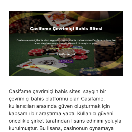
Casifame çevrimiçi bahis sitesi saygın bir
çevrimiçi bahis platformu olan Casifame,
kullanıcıları arasında güven oluşturmak için
kapsamlı bir araştırma yaptı. Kullanıcı güveni
öncelikle şirket tarafından lisans edinimi yoluyla
kurulmuştur. Bu lisans, casinonun oynamaya