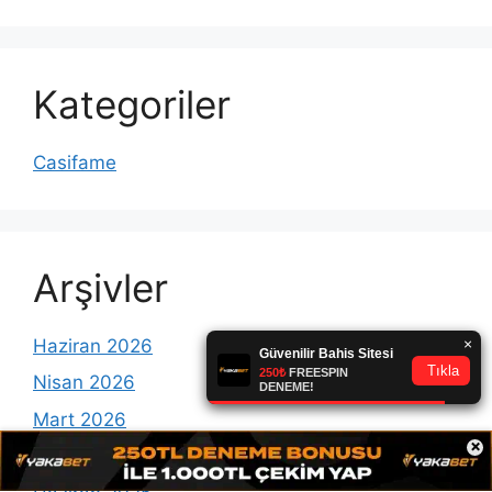
Kategoriler
Casifame
Arşivler
Haziran 2026
Nisan 2026
Mart 2026
×
Eylül 2025