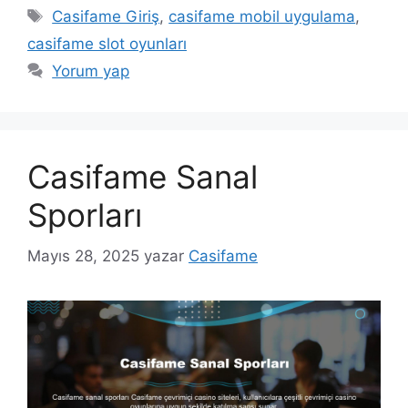
Etiketler
Casifame Giriş
,
casifame mobil uygulama
,
casifame slot oyunları
Yorum yap
Casifame Sanal
Sporları
Mayıs 28, 2025
yazar
Casifame