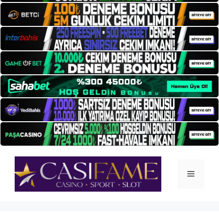
İçeriğe
atla
Menü