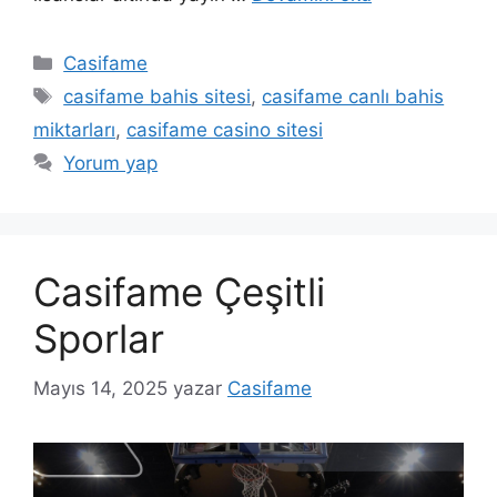
Kategoriler
Casifame
Etiketler
casifame bahis sitesi
,
casifame canlı bahis
miktarları
,
casifame casino sitesi
Yorum yap
Casifame Çeşitli
Sporlar
Mayıs 14, 2025
yazar
Casifame