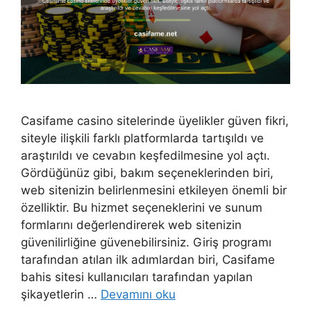
Casifame casino sitelerinde üyelikler güven fikri,
siteyle ilişkili farklı platformlarda tartışıldı ve
araştırıldı ve cevabın keşfedilmesine yol açtı.
Gördüğünüz gibi, bakım seçeneklerinden biri,
web sitenizin belirlenmesini etkileyen önemli bir
özelliktir. Bu hizmet seçeneklerini ve sunum
formlarını değerlendirerek web sitenizin
güvenilirliğine güvenebilirsiniz. Giriş programı
tarafından atılan ilk adımlardan biri, Casifame
bahis sitesi kullanıcıları tarafından yapılan
şikayetlerin …
Devamını oku