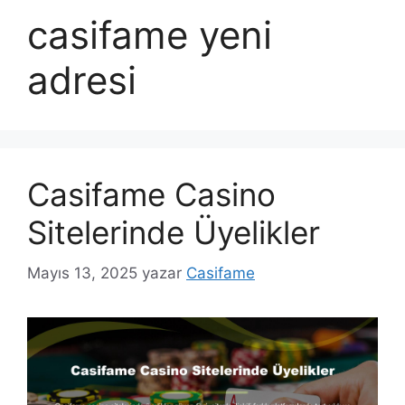
casifame yeni
adresi
Casifame Casino
Sitelerinde Üyelikler
Mayıs 13, 2025
yazar
Casifame