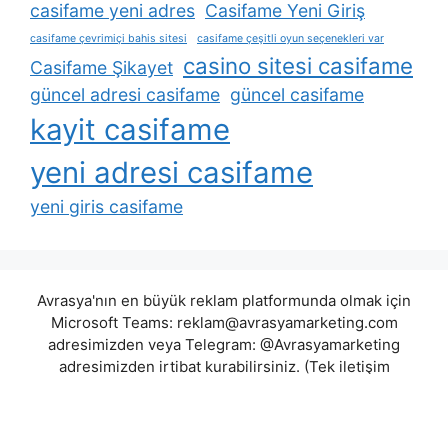
casifame yeni adres
Casifame Yeni Giriş
casifame çevrimiçi bahis sitesi
casifame çeşitli oyun seçenekleri var
casino sitesi casifame
Casifame Şikayet
güncel adresi casifame
güncel casifame
kayit casifame
yeni adresi casifame
yeni giris casifame
Avrasya'nın en büyük reklam platformunda olmak için
Microsoft Teams:
reklam@avrasyamarketing.com
adresimizden veya Telegram: @Avrasyamarketing
adresimizden irtibat kurabilirsiniz. (Tek iletişim
adreslerimiz teams / telegram ve mail adresimizdir.
Harici hiçbir iletişim adresimiz bulunmamaktadır.
Lütfen itibar etmeyiniz.) Türkiye yasalarına göre 7258