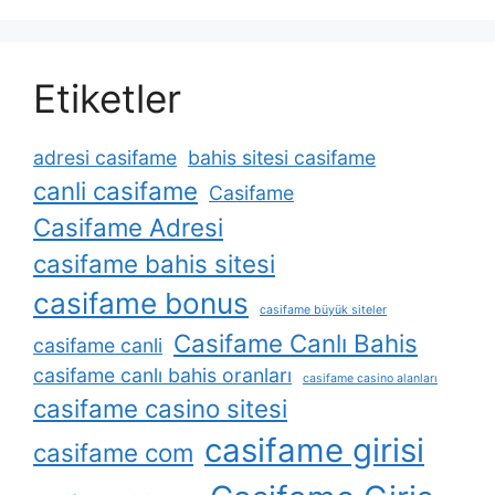
Etiketler
adresi casifame
bahis sitesi casifame
canli casifame
Casifame
Casifame Adresi
casifame bahis sitesi
casifame bonus
casifame büyük siteler
Casifame Canlı Bahis
casifame canli
casifame canlı bahis oranları
casifame casino alanları
casifame casino sitesi
casifame girisi
casifame com