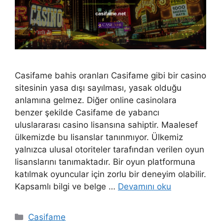
Casifame bahis oranları Casifame gibi bir casino
sitesinin yasa dışı sayılması, yasak olduğu
anlamına gelmez. Diğer online casinolara
benzer şekilde Casifame de yabancı
uluslararası casino lisansına sahiptir. Maalesef
ülkemizde bu lisanslar tanınmıyor. Ülkemiz
yalnızca ulusal otoriteler tarafından verilen oyun
lisanslarını tanımaktadır. Bir oyun platformuna
katılmak oyuncular için zorlu bir deneyim olabilir.
Kapsamlı bilgi ve belge …
Devamını oku
Kategoriler
Casifame