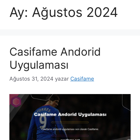
Ay:
Ağustos 2024
Casifame Andorid
Uygulaması
Ağustos 31, 2024
yazar
Casifame