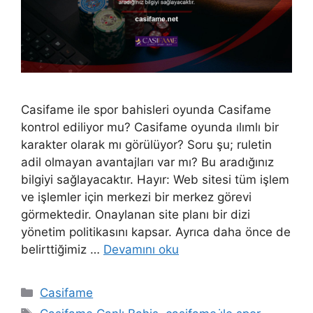
Casifame ile spor bahisleri oyunda Casifame
kontrol ediliyor mu? Casifame oyunda ılımlı bir
karakter olarak mı görülüyor? Soru şu; ruletin
adil olmayan avantajları var mı? Bu aradığınız
bilgiyi sağlayacaktır. Hayır: Web sitesi tüm işlem
ve işlemler için merkezi bir merkez görevi
görmektedir. Onaylanan site planı bir dizi
yönetim politikasını kapsar. Ayrıca daha önce de
belirttiğimiz …
Devamını oku
Kategoriler
Casifame
Etiketler