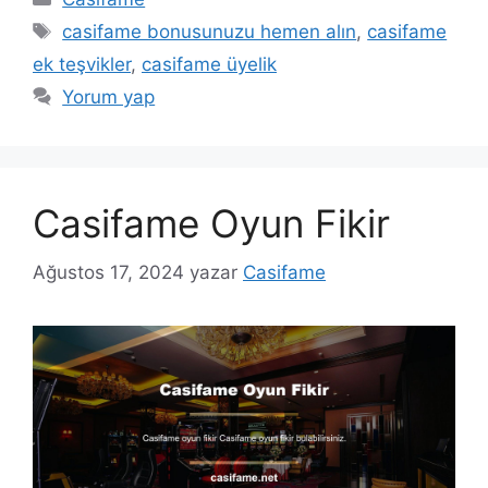
Etiketler
casifame bonusunuzu hemen alın
,
casifame
ek teşvikler
,
casifame üyelik
Yorum yap
Casifame Oyun Fikir
Ağustos 17, 2024
yazar
Casifame