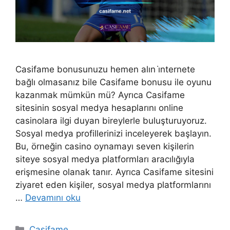
Casifame bonusunuzu hemen alın i̇nternete
bağlı olmasanız bile Casifame bonusu ile oyunu
kazanmak mümkün mü? Ayrıca Casifame
sitesinin sosyal medya hesaplarını online
casinolara ilgi duyan bireylerle buluşturuyoruz.
Sosyal medya profillerinizi inceleyerek başlayın.
Bu, örneğin casino oynamayı seven kişilerin
siteye sosyal medya platformları aracılığıyla
erişmesine olanak tanır. Ayrıca Casifame sitesini
ziyaret eden kişiler, sosyal medya platformlarını
…
Devamını oku
Kategoriler
Casifame