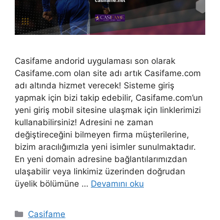
Casifame andorid uygulaması son olarak
Casifame.com olan site adı artık Casifame.com
adı altında hizmet verecek! Sisteme giriş
yapmak için bizi takip edebilir, Casifame.com’un
yeni giriş mobil sitesine ulaşmak için linklerimizi
kullanabilirsiniz! Adresini ne zaman
değiştireceğini bilmeyen firma müşterilerine,
bizim aracılığımızla yeni isimler sunulmaktadır.
En yeni domain adresine bağlantılarımızdan
ulaşabilir veya linkimiz üzerinden doğrudan
üyelik bölümüne …
Devamını oku
Kategoriler
Casifame