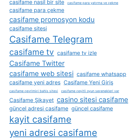
casifame nasil bir site
casifame para yatırma ve çekme
casifame para çekme
casifame promosyon kodu
casifame sitesi
Casifame Telegram
casifame tv
casifame tv izle
Casifame Twitter
casifame web sitesi
casifame whatsapp
casifame yeni adres
Casifame Yeni Giriş
casifame çevrimiçi bahis sitesi
casifame çeşitli oyun seçenekleri var
casino sitesi casifame
Casifame Şikayet
güncel adresi casifame
güncel casifame
kayit casifame
yeni adresi casifame