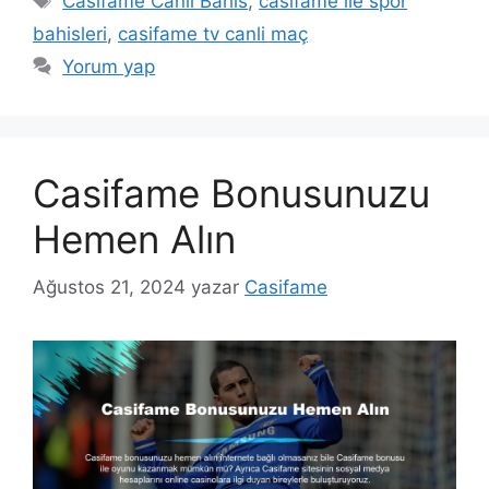
Casifame Canlı Bahis
,
casifame i̇le spor
bahisleri
,
casifame tv canli maç
Yorum yap
Casifame Bonusunuzu
Hemen Alın
Ağustos 21, 2024
yazar
Casifame