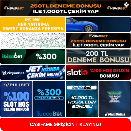
×
CASIFAME GİRİŞ İÇİN TIKLAYINIZ!