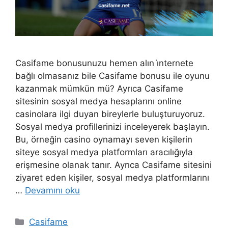
Casifame bonusunuzu hemen alın i̇nternete
bağlı olmasanız bile Casifame bonusu ile oyunu
kazanmak mümkün mü? Ayrıca Casifame
sitesinin sosyal medya hesaplarını online
casinolara ilgi duyan bireylerle buluşturuyoruz.
Sosyal medya profillerinizi inceleyerek başlayın.
Bu, örneğin casino oynamayı seven kişilerin
siteye sosyal medya platformları aracılığıyla
erişmesine olanak tanır. Ayrıca Casifame sitesini
ziyaret eden kişiler, sosyal medya platformlarını
…
Devamını oku
Kategoriler
Casifame