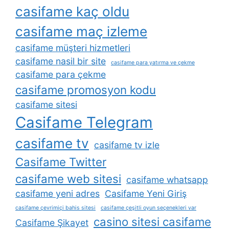
casifame kaç oldu
casifame maç izleme
casifame müşteri hizmetleri
casifame nasil bir site
casifame para yatırma ve çekme
casifame para çekme
casifame promosyon kodu
casifame sitesi
Casifame Telegram
casifame tv
casifame tv izle
Casifame Twitter
casifame web sitesi
casifame whatsapp
casifame yeni adres
Casifame Yeni Giriş
casifame çevrimiçi bahis sitesi
casifame çeşitli oyun seçenekleri var
casino sitesi casifame
Casifame Şikayet