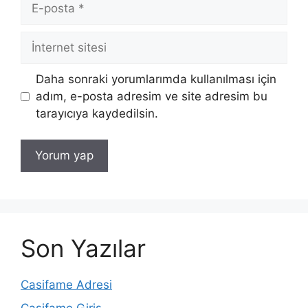
posta
İnternet
sitesi
Daha sonraki yorumlarımda kullanılması için
adım, e-posta adresim ve site adresim bu
tarayıcıya kaydedilsin.
Son Yazılar
Casifame Adresi
Casifame Giriş