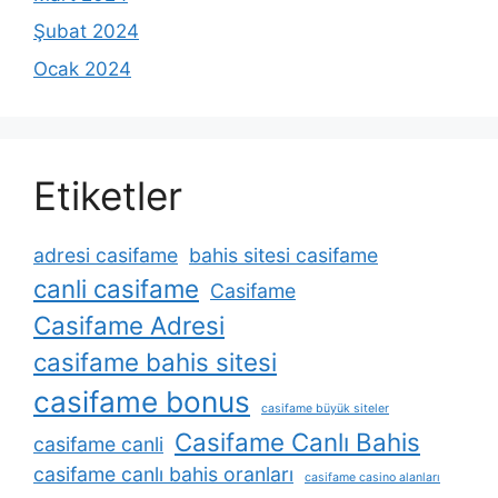
Şubat 2024
Ocak 2024
Etiketler
adresi casifame
bahis sitesi casifame
canli casifame
Casifame
Casifame Adresi
casifame bahis sitesi
casifame bonus
casifame büyük siteler
Casifame Canlı Bahis
casifame canli
casifame canlı bahis oranları
casifame casino alanları