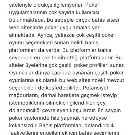
siteleriyle oldukça ilgileniyorlar. Poker
uygulamalarının çok sayıda kullanıcısı
bulunmaktadır. Bu sebeple birçok bahis sitesi
web sitesinde poker uygulamaları yer
almaktadır. Ayrıca, yalnızca çok çeşitli poker
oyunu seçenekleri sunan belirli bahis
platformları da vardır. Bu platformlar bahis
severlerin en çok tercih ettiği platformlardır. Bu
siteler üyelerine çok çeşitli poker profilleri sunar.
Oyuncular dünya çapında oynanan çeşitli poker
oyunlarına ek olarak bu web sitesindeki mevcut
seçenekleri de keşfedebilirler. Potansiyel
mağdurların, derhal harekete geçmek isteyip
istemediklerini bilmekle ilgilendikleri şey,
dolandırıcılığı çevreleyen koşullardır. En saygın
poker sitelerinde hile yapmak neredeyse
imkansızdır. Bahis platformları, dolandırıcılık
faaliyetlerini engellemek için bahis seçimlerini