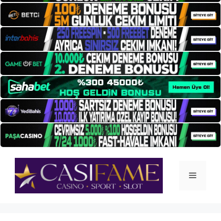
İçeriğe
atla
Menü