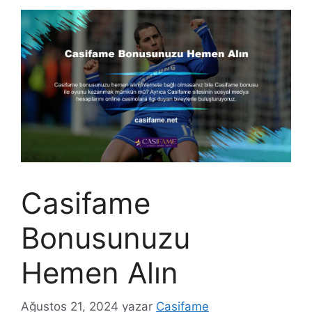
Casifame
Bonusunuzu
Hemen Alın
Ağustos 21, 2024
yazar
Casifame