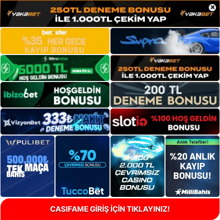
×
CASIFAME GİRİŞ İÇİN TIKLAYINIZ!