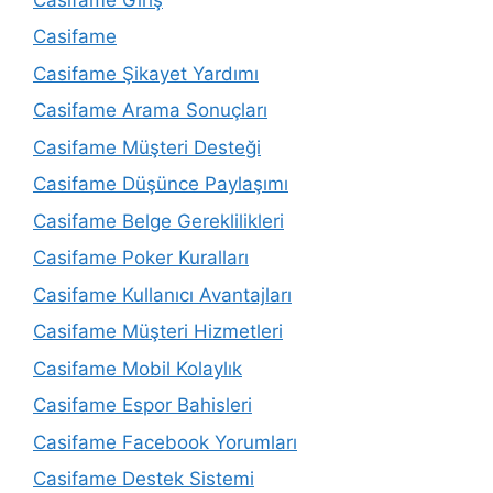
Casifame
Casifame Şikayet Yardımı
Casifame Arama Sonuçları
Casifame Müşteri Desteği
Casifame Düşünce Paylaşımı
Casifame Belge Gereklilikleri
Casifame Poker Kuralları
Casifame Kullanıcı Avantajları
Casifame Müşteri Hizmetleri
Casifame Mobil Kolaylık
Casifame Espor Bahisleri
Casifame Facebook Yorumları
Casifame Destek Sistemi