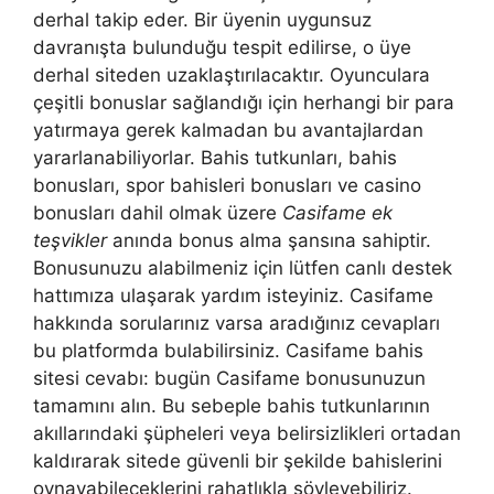
derhal takip eder. Bir üyenin uygunsuz
davranışta bulunduğu tespit edilirse, o üye
derhal siteden uzaklaştırılacaktır. Oyunculara
çeşitli bonuslar sağlandığı için herhangi bir para
yatırmaya gerek kalmadan bu avantajlardan
yararlanabiliyorlar. Bahis tutkunları, bahis
bonusları, spor bahisleri bonusları ve casino
bonusları dahil olmak üzere
Casifame ek
teşvikler
anında bonus alma şansına sahiptir.
Bonusunuzu alabilmeniz için lütfen canlı destek
hattımıza ulaşarak yardım isteyiniz. Casifame
hakkında sorularınız varsa aradığınız cevapları
bu platformda bulabilirsiniz. Casifame bahis
sitesi cevabı: bugün Casifame bonusunuzun
tamamını alın. Bu sebeple bahis tutkunlarının
akıllarındaki şüpheleri veya belirsizlikleri ortadan
kaldırarak sitede güvenli bir şekilde bahislerini
oynayabileceklerini rahatlıkla söyleyebiliriz.