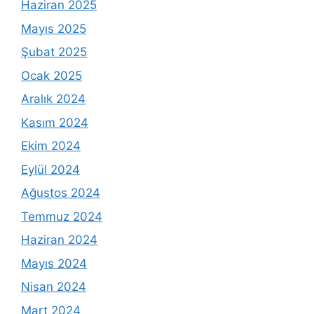
Haziran 2025
Mayıs 2025
Şubat 2025
Ocak 2025
Aralık 2024
Kasım 2024
Ekim 2024
Eylül 2024
Ağustos 2024
Temmuz 2024
Haziran 2024
Mayıs 2024
Nisan 2024
Mart 2024