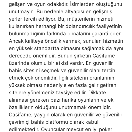
gelişen ve oyun odaklıdır. İsimlerden oluştuğunu
unutmayın. Bu nedenle altyapısı en gelişmiş
yerler tercih ediliyor. Bu, müşterilerin hizmeti
kullanırken herhangi bir dolandırıcılık faaliyetinin
bulunmadığının farkında olmalarını garanti eder.
Ancak kaliteye öncelik vermek, sunulan hizmetin
en yüksek standartta olmasını sağlamak da aynı
derecede önemlidir. Bunun şirketin Casifame
üzerinde olumlu bir etkisi vardır. En güvenilir
bahis sitesini seçmek ve güvenilir olanı tercih
etmek çok önemlidir. İlgili sitelerin oranlarının
yüksek olması nedeniyle en fazla gelir getiren
sitelere yönelmeniz tavsiye edilir. Dikkate
alınması gereken bazı harika oyunların ve ek
özelliklerin olduğunu unutmamak önemlidir.
Casifame, yaygın olarak en güvenilir ve güvenilir
çevrimiçi bahis platformu olarak kabul
edilmektedir. Oyuncular mevcut en iyi poker