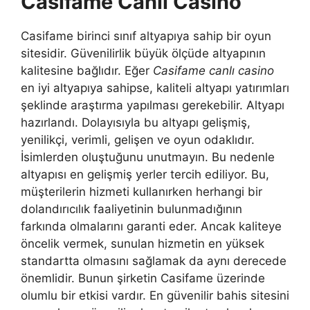
Casifame Canlı Casino
Casifame birinci sınıf altyapıya sahip bir oyun
sitesidir. Güvenilirlik büyük ölçüde altyapının
kalitesine bağlıdır. Eğer
Casifame canlı casino
en iyi altyapıya sahipse, kaliteli altyapı yatırımları
şeklinde araştırma yapılması gerekebilir. Altyapı
hazırlandı. Dolayısıyla bu altyapı gelişmiş,
yenilikçi, verimli, gelişen ve oyun odaklıdır.
İsimlerden oluştuğunu unutmayın. Bu nedenle
altyapısı en gelişmiş yerler tercih ediliyor. Bu,
müşterilerin hizmeti kullanırken herhangi bir
dolandırıcılık faaliyetinin bulunmadığının
farkında olmalarını garanti eder. Ancak kaliteye
öncelik vermek, sunulan hizmetin en yüksek
standartta olmasını sağlamak da aynı derecede
önemlidir. Bunun şirketin Casifame üzerinde
olumlu bir etkisi vardır. En güvenilir bahis sitesini