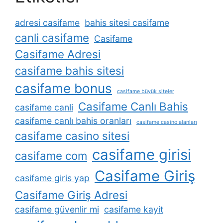
adresi casifame
bahis sitesi casifame
canli casifame
Casifame
Casifame Adresi
casifame bahis sitesi
casifame bonus
casifame büyük siteler
Casifame Canlı Bahis
casifame canli
casifame canlı bahis oranları
casifame casino alanları
casifame casino sitesi
casifame girisi
casifame com
Casifame Giriş
casifame giris yap
Casifame Giriş Adresi
casifame güvenlir mi
casifame kayit