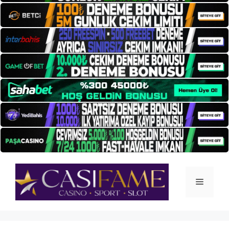
İçeriğe
atla
Menü