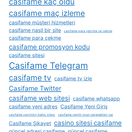
casifame kaç oldu
casifame maç izleme
casifame müşteri hizmetleri
casifame nasil bir site
casifame para yatırma ve çekme
casifame para çekme
casifame promosyon kodu
casifame sitesi
Casifame Telegram
casifame tv
casifame tv izle
Casifame Twitter
casifame web sitesi
casifame whatsapp
casifame yeni adres
Casifame Yeni Giriş
casifame çevrimiçi bahis sitesi
casifame çeşitli oyun seçenekleri var
casino sitesi casifame
Casifame Şikayet
güncel adresi casifame
güncel casifame