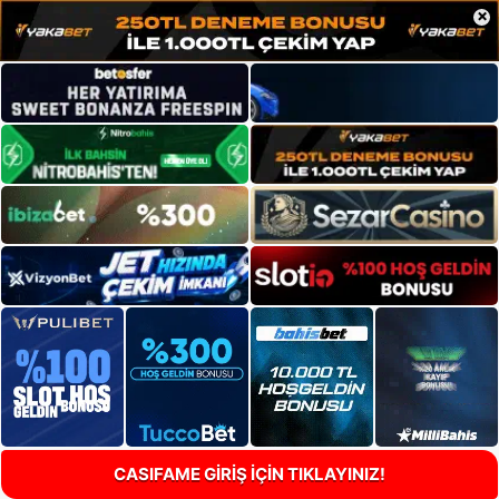
×
CASIFAME GİRİŞ İÇİN TIKLAYINIZ!