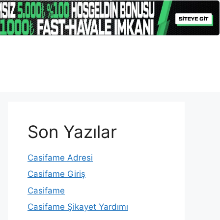
Son Yazılar
Casifame Adresi
Casifame Giriş
Casifame
Casifame Şikayet Yardımı