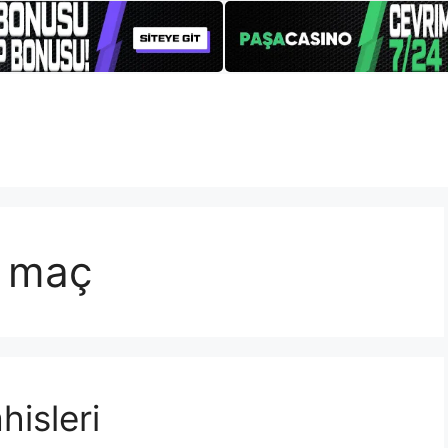
i maç
hisleri