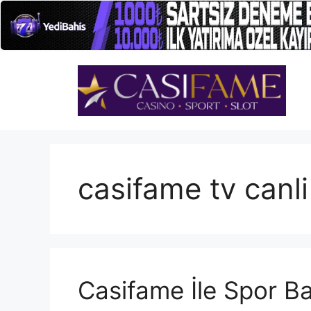
İçeriğe
atla
casifame tv canl
Casifame İle Spor Ba