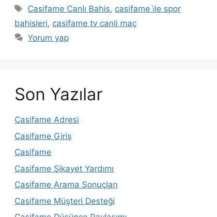
Etiketler
Casifame Canlı Bahis
,
casifame i̇le spor
bahisleri
,
casifame tv canli maç
Yorum yap
Son Yazılar
Casifame Adresi
Casifame Giriş
Casifame
Casifame Şikayet Yardımı
Casifame Arama Sonuçları
Casifame Müşteri Desteği