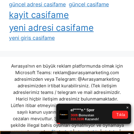
güncel adresi casifame
güncel casifame
kayit casifame
yeni adresi casifame
yeni giris casifame
Avrasya'nın en büyük reklam platformunda olmak için
Microsoft Teams:
reklam@avrasyamarketing.com
adresimizden veya Telegram: @Avrasyamarketing
adresimizden irtibat kurabilirsiniz. (Tek iletişim
adreslerimiz teams / telegram ve mail adresimizdir.
Harici hiçbir iletişim adresimiz bulunmamaktadır.
Lütfen itibar etmeyiniz.) Türkiye yasalarına göre 7258
sayılı kanun uyarınca yasa dışı bahis oynamanın
cezaları mevcuttur. Şu an bulunduğunuz site hiç bir
şekilde illegal bahis oyunları oynatmıyor ve oynamaya
aracı olmuyordur.
fiksturbet
|
stonebahis
|
viploby
|