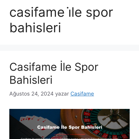
casifame i̇le spor
bahisleri
Casifame İle Spor
Bahisleri
Ağustos 24, 2024
yazar
Casifame