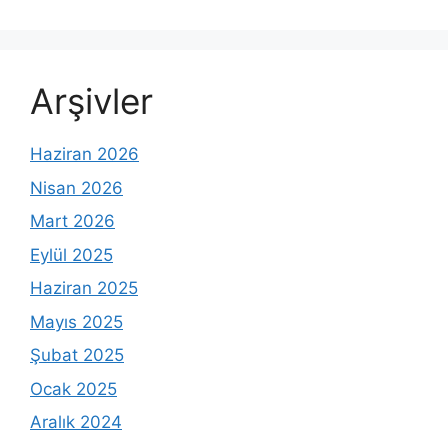
Arşivler
Haziran 2026
Nisan 2026
Mart 2026
Eylül 2025
Haziran 2025
Mayıs 2025
Şubat 2025
Ocak 2025
Aralık 2024