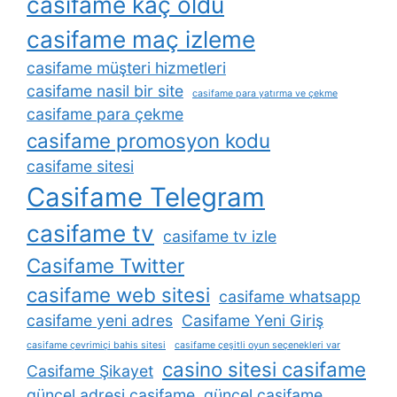
casifame kaç oldu
casifame maç izleme
casifame müşteri hizmetleri
casifame nasil bir site
casifame para yatırma ve çekme
casifame para çekme
casifame promosyon kodu
casifame sitesi
Casifame Telegram
casifame tv
casifame tv izle
Casifame Twitter
casifame web sitesi
casifame whatsapp
casifame yeni adres
Casifame Yeni Giriş
casifame çevrimiçi bahis sitesi
casifame çeşitli oyun seçenekleri var
casino sitesi casifame
Casifame Şikayet
güncel adresi casifame
güncel casifame