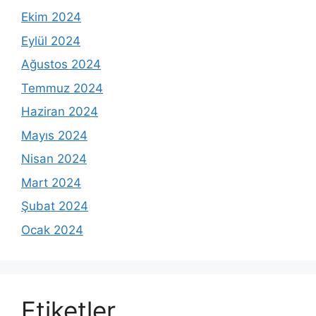
Ekim 2024
Eylül 2024
Ağustos 2024
Temmuz 2024
Haziran 2024
Mayıs 2024
Nisan 2024
Mart 2024
Şubat 2024
Ocak 2024
Etiketler