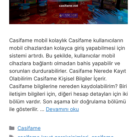
Casifame mobil kolaylık Casifame kullanıcıların
mobil cihazlardan kolayca giriş yapabilmesi için
sistemi artırdı. Bu şekilde, kullanıcılar mobil
cihazlara bağlantı olmadan bahis yapabilir ve
sorunları durdurabilirler. Casifame Nerede Kayıt
Olabilirim Casifame Kişisel Bilgiler İçerir.
Casifame bilgilerine nereden kaydolabilirim? Biri
iletişim bilgileri için, diğeri hesap detayları için iki
bölüm vardır. Son aşama bir doğrulama bölümü
ile gösterilir. …
Devamını oku
Kategoriler
Casifame
Etiketler