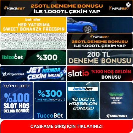
×
CASIFAME GİRİŞ İÇİN TIKLAYINIZ!