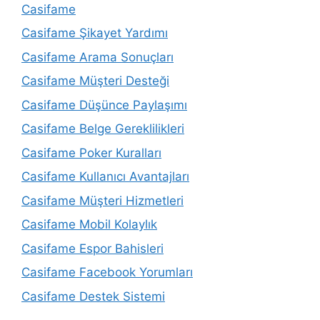
Casifame
Casifame Şikayet Yardımı
Casifame Arama Sonuçları
Casifame Müşteri Desteği
Casifame Düşünce Paylaşımı
Casifame Belge Gereklilikleri
Casifame Poker Kuralları
Casifame Kullanıcı Avantajları
Casifame Müşteri Hizmetleri
Casifame Mobil Kolaylık
Casifame Espor Bahisleri
Casifame Facebook Yorumları
Casifame Destek Sistemi