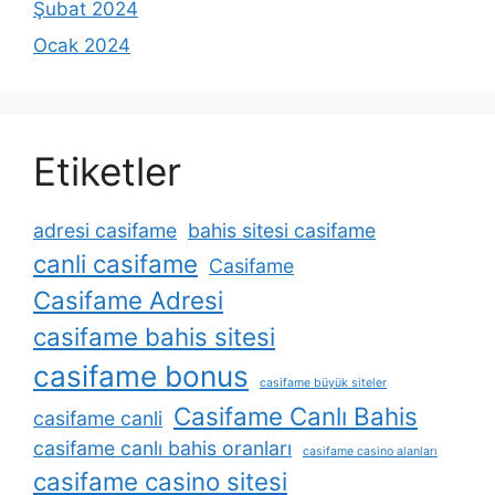
Şubat 2024
Ocak 2024
Etiketler
adresi casifame
bahis sitesi casifame
canli casifame
Casifame
Casifame Adresi
casifame bahis sitesi
casifame bonus
casifame büyük siteler
Casifame Canlı Bahis
casifame canli
casifame canlı bahis oranları
casifame casino alanları
casifame casino sitesi