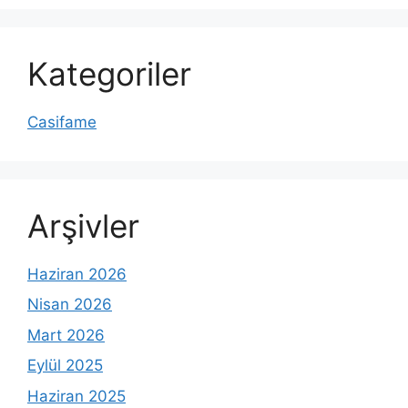
Kategoriler
Casifame
Arşivler
Haziran 2026
Nisan 2026
Mart 2026
Eylül 2025
Haziran 2025