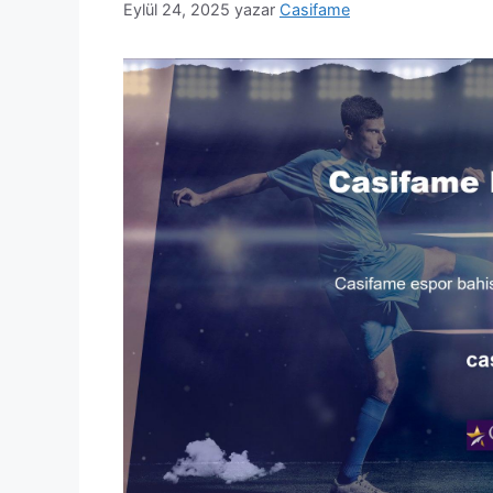
Eylül 24, 2025
yazar
Casifame