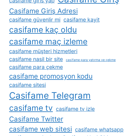
casifame giris yap
Casifame Giriş Adresi
casifame güvenlir mi
casifame kayit
casifame kaç oldu
casifame maç izleme
casifame müşteri hizmetleri
casifame nasil bir site
casifame para yatırma ve çekme
casifame para çekme
casifame promosyon kodu
casifame sitesi
Casifame Telegram
casifame tv
casifame tv izle
Casifame Twitter
casifame web sitesi
casifame whatsapp