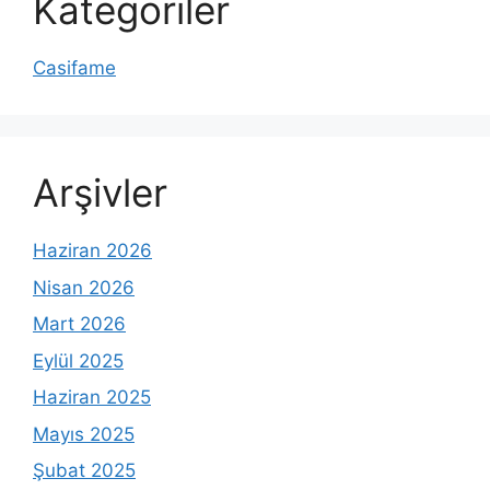
Kategoriler
Casifame
Arşivler
Haziran 2026
Nisan 2026
Mart 2026
Eylül 2025
Haziran 2025
Mayıs 2025
Şubat 2025