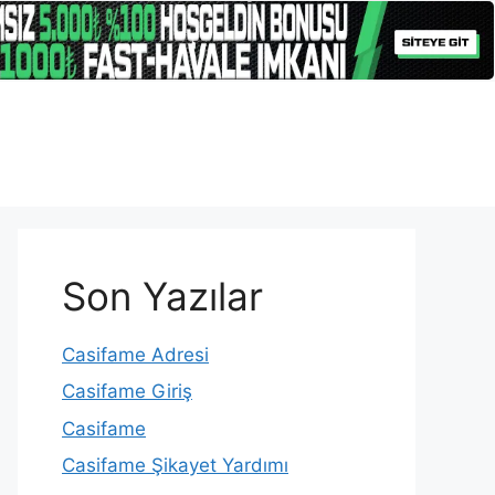
Son Yazılar
Casifame Adresi
Casifame Giriş
Casifame
Casifame Şikayet Yardımı