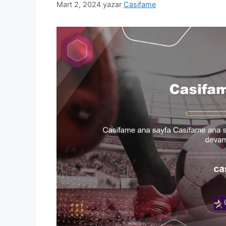
Mart 2, 2024
yazar
Casifame