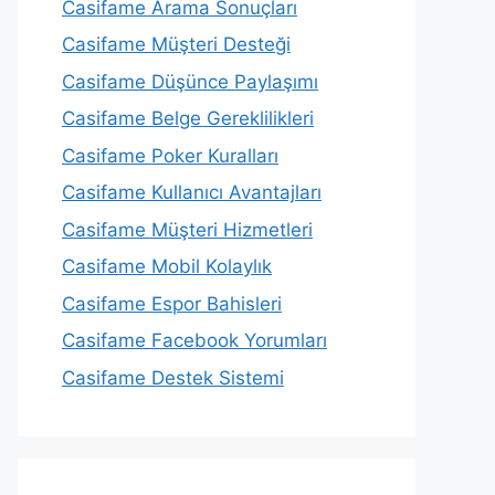
Casifame Arama Sonuçları
Casifame Müşteri Desteği
Casifame Düşünce Paylaşımı
Casifame Belge Gereklilikleri
Casifame Poker Kuralları
Casifame Kullanıcı Avantajları
Casifame Müşteri Hizmetleri
Casifame Mobil Kolaylık
Casifame Espor Bahisleri
Casifame Facebook Yorumları
Casifame Destek Sistemi