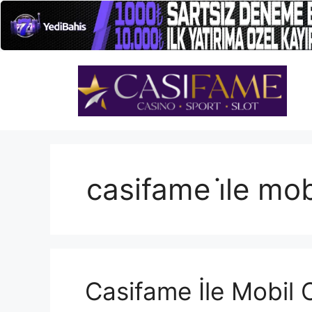
İçeriğe
atla
casifame i̇le mob
Casifame İle Mobil C