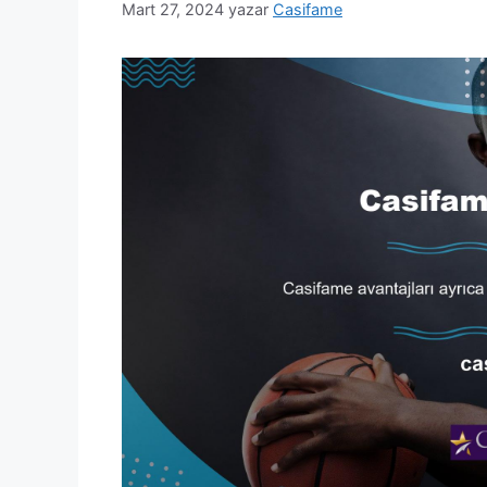
Mart 27, 2024
yazar
Casifame