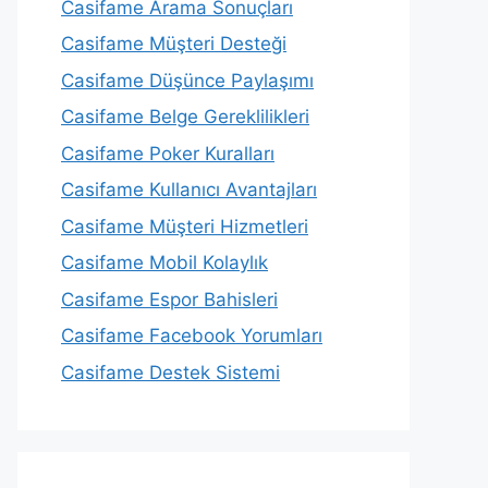
Casifame Arama Sonuçları
Casifame Müşteri Desteği
Casifame Düşünce Paylaşımı
Casifame Belge Gereklilikleri
Casifame Poker Kuralları
Casifame Kullanıcı Avantajları
Casifame Müşteri Hizmetleri
Casifame Mobil Kolaylık
Casifame Espor Bahisleri
Casifame Facebook Yorumları
Casifame Destek Sistemi