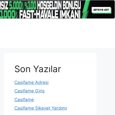
Son Yazılar
Casifame Adresi
Casifame Giriş
Casifame
Casifame Şikayet Yardımı