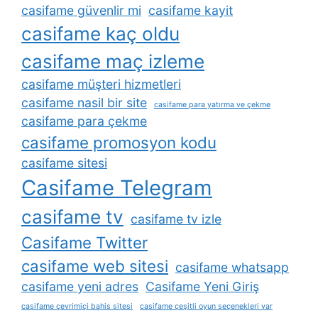
casifame güvenlir mi
casifame kayit
casifame kaç oldu
casifame maç izleme
casifame müşteri hizmetleri
casifame nasil bir site
casifame para yatırma ve çekme
casifame para çekme
casifame promosyon kodu
casifame sitesi
Casifame Telegram
casifame tv
casifame tv izle
Casifame Twitter
casifame web sitesi
casifame whatsapp
casifame yeni adres
Casifame Yeni Giriş
casifame çevrimiçi bahis sitesi
casifame çeşitli oyun seçenekleri var