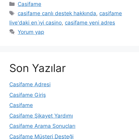
Kategoriler
Casifame
Etiketler
casifame canlı destek hakkında
,
casifame
live'daki en i̇yi casino
,
casifame yeni adres
Yorum yap
Son Yazılar
Casifame Adresi
Casifame Giriş
Casifame
Casifame Şikayet Yardımı
Casifame Arama Sonuçları
Casifame Müşteri Desteği