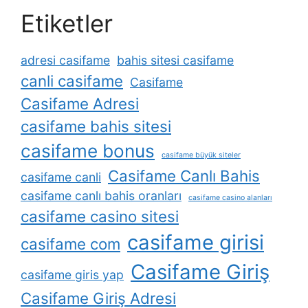
Etiketler
adresi casifame
bahis sitesi casifame
canli casifame
Casifame
Casifame Adresi
casifame bahis sitesi
casifame bonus
casifame büyük siteler
Casifame Canlı Bahis
casifame canli
casifame canlı bahis oranları
casifame casino alanları
casifame casino sitesi
casifame girisi
casifame com
Casifame Giriş
casifame giris yap
Casifame Giriş Adresi