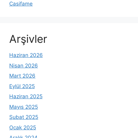
Casifame
Arşivler
Haziran 2026
Nisan 2026
Mart 2026
Eylül 2025
Haziran 2025
Mayıs 2025
Şubat 2025
Ocak 2025
Aralık 2024