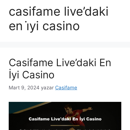
casifame live’daki
en i̇yi casino
Casifame Live’daki En
İyi Casino
Mart 9, 2024
yazar
Casifame