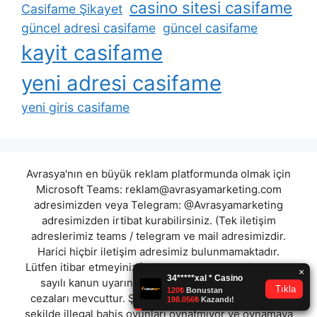
casino sitesi casifame
Casifame Şikayet
güncel adresi casifame
güncel casifame
kayit casifame
yeni adresi casifame
yeni giris casifame
Avrasya'nın en büyük reklam platformunda olmak için
Microsoft Teams:
reklam@avrasyamarketing.com
adresimizden veya Telegram: @Avrasyamarketing
adresimizden irtibat kurabilirsiniz. (Tek iletişim
adreslerimiz teams / telegram ve mail adresimizdir.
Harici hiçbir iletişim adresimiz bulunmamaktadır.
Lütfen itibar etmeyiniz.) Türkiye yasalarına göre 7258
sayılı kanun uyarınca yasa dışı bahis oynamanın
cezaları mevcuttur. Şu an bulunduğunuz site hiç bir
şekilde illegal bahis oyunları oynatmıyor ve oynamaya