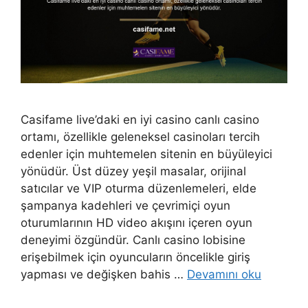
Casifame live’daki en iyi casino canlı casino
ortamı, özellikle geleneksel casinoları tercih
edenler için muhtemelen sitenin en büyüleyici
yönüdür. Üst düzey yeşil masalar, orijinal
satıcılar ve VIP oturma düzenlemeleri, elde
şampanya kadehleri ​​ve çevrimiçi oyun
oturumlarının HD video akışını içeren oyun
deneyimi özgündür. Canlı casino lobisine
erişebilmek için oyuncuların öncelikle giriş
yapması ve değişken bahis …
Devamını oku