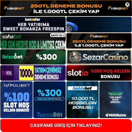
×
CASIFAME GİRİŞ İÇİN TIKLAYINIZ!