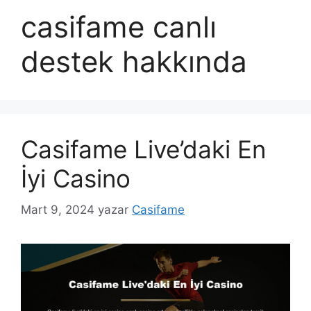
casifame canlı
destek hakkında
Casifame Live’daki En
İyi Casino
Mart 9, 2024
yazar
Casifame