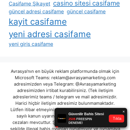
casino sitesi casifame
Casifame Şikayet
güncel adresi casifame
güncel casifame
kayit casifame
yeni adresi casifame
yeni giris casifame
Avrasya'nın en büyük reklam platformunda olmak için
Microsoft Teams:
reklam@avrasyamarketing.com
adresimizden veya Telegram: @Avrasyamarketing
adresimizden irtibat kurabilirsiniz. (Tek iletişim
adreslerimiz teams / telegram ve mail adresimizdir.
Harici hiçbir iletişim adresimiz bulunmamaktadır.
Lütfen itibar etmeyiniz.) Türkiye yasalarına göre 7258
sayılı kanun uyarınca yasa dışı bahis oynamanın
cezaları mevcuttur. Şu an bulunduğunuz site hiç bir
şekilde illegal bahis oyunları oynatmıyor ve oynamaya