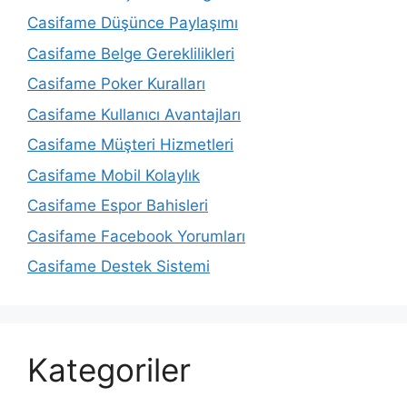
Casifame Düşünce Paylaşımı
Casifame Belge Gereklilikleri
Casifame Poker Kuralları
Casifame Kullanıcı Avantajları
Casifame Müşteri Hizmetleri
Casifame Mobil Kolaylık
Casifame Espor Bahisleri
Casifame Facebook Yorumları
Casifame Destek Sistemi
Kategoriler