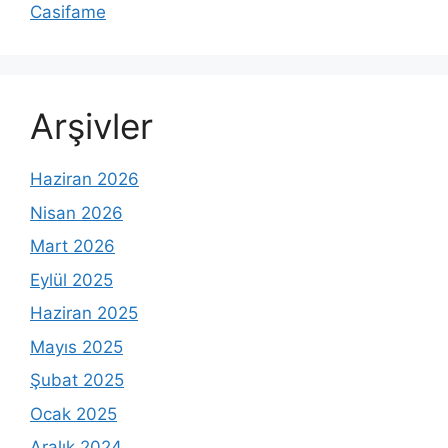
Casifame
Arşivler
Haziran 2026
Nisan 2026
Mart 2026
Eylül 2025
Haziran 2025
Mayıs 2025
Şubat 2025
Ocak 2025
Aralık 2024