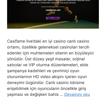
Casifame live’daki en iyi casino canlı casino
ortamı, özellikle geleneksel casinoları tercih
edenler için muhtemelen sitenin en büyüleyici
yönüdür. Üst düzey yeşil masalar, orijinal
satıcılar ve VIP oturma düzenlemeleri, elde
şampanya kadehleri ​​ve çevrimiçi oyun
oturumlarının HD video akışını içeren oyun
deneyimi özgündür. Canlı casino lobisine
erişebilmek için oyuncuların öncelikle giriş
yapması ve değişken bahis …
Devamını oku