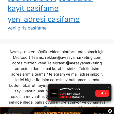
kayit casifame
yeni adresi casifame
yeni giris casifame
Avrasya'nın en büyük reklam platformunda olmak için
Microsoft Teams:
reklam@avrasyamarketing.com
adresimizden veya Telegram: @Avrasyamarketing
adresimizden irtibat kurabilirsiniz. (Tek iletişim
adreslerimiz teams / telegram ve mail adresimizdir.
Harici hiçbir iletişim adresimiz bulunmamaktadır.
Lütfen itibar etmeyiniz.) Türkiye yasalarına göre 7258
sayılı kanun uyarınca yasa dışı bahis oynamanın
cezaları mevcuttur. Şu an bulunduğunuz site hiç bir
şekilde illegal bahis oyunları oynatmıyor ve oynamaya
aracı olmuyordur.
fiksturbet
|
stonebahis
|
viploby
|
×
casinom
|
ne10bet
|
hipodromcasino
|
betlabel
|
lilabet