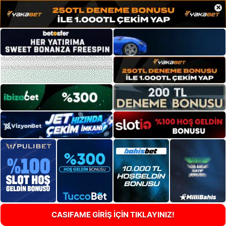
×
CASIFAME GİRİŞ İÇİN TIKLAYINIZ!