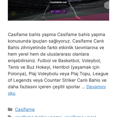
Casifame bahis yapma Casifame bahis yapma
konusunda ipuçları sağlıyoruz. Casifame Canlı
Bahis zihniyetinde farklı etkinlik tanımlarına ve
hem yerel hem de uluslararası olanlara
erişebilirsiniz. Futbol ve Basketbol, ​​Voleybol,
Tenis ve Buz Hokeyi, Hentbol (yaşamak için
Polonya), Plaj Voleybolu veya Plaj Topu, League
of Legends veya Counter Striker Canlı Bahis ve
daha fazlasını içeren çeşitli sporlar …
Devamını
oku
Kategoriler
Casifame
Etiketler