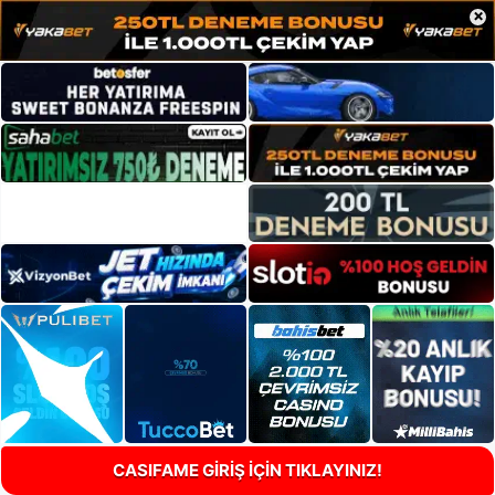
×
CASIFAME GİRİŞ İÇİN TIKLAYINIZ!