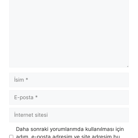
Yorum
İsim
E-
posta
İnternet
sitesi
Daha sonraki yorumlarımda kullanılması için
adım, e-posta adresim ve site adresim bu