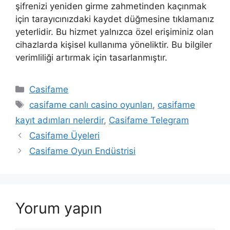
şifrenizi yeniden girme zahmetinden kaçınmak
için tarayıcınızdaki kaydet düğmesine tıklamanız
yeterlidir. Bu hizmet yalnızca özel erişiminiz olan
cihazlarda kişisel kullanıma yöneliktir. Bu bilgiler
verimliliği artırmak için tasarlanmıştır.
Kategoriler
Casifame
Etiketler
casifame canlı casino oyunları
,
casifame
kayıt adımları nelerdir
,
Casifame Telegram
Casifame Üyeleri
Casifame Oyun Endüstrisi
Yorum yapın