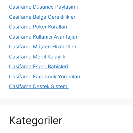
Casifame Düşünce Paylaşımı
Casifame Belge Gereklilikleri
Casifame Poker Kuralları
Casifame Kullanıcı Avantajları
Casifame Müşteri Hizmetleri
Casifame Mobil Kolaylık
Casifame Espor Bahisleri
Casifame Facebook Yorumları
Casifame Destek Sistemi
Kategoriler