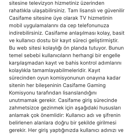
sitesine televizyon hizmetiniz üzerinden
rahatlıkla ulaşabilirsiniz. Tam lisanslı ve güvenilir
Casifame sitesine üye olarak TV hizmetinin
mobil uygulamalarını da cep telefonunuza
indirebilirsiniz. Casifame anlaşılması kolay, basit
ve kullanıcı dostu bir kayıt süreci geliştirmiştir.
Bu web sitesi kolaylığı ön planda tutuyor. Bunun
temel sebebi kullanıcıların herhangi bir engelle
karşılaşmadan kayıt ve bahis kontrol adımlarını
kolaylıkla tamamlayabilmeleridir. Kayıt
sürecinden oyun komisyonunun onayına kadar
sitenin her bileşeninin Casifame Gaming
Komisyonu tarafından lisanslandığını
unutmamak gerekir. Casifame giriş sürecinde
zahmetsizce gezinmek için aşağıdaki hususları
anlamak çok önemlidir: Kullanıcı adı ve şifrenin
belirlenen alanlara doğru bir şekilde girilmesi
gerekir. Her giriş yaptığınızda kullanıcı adınızı ve