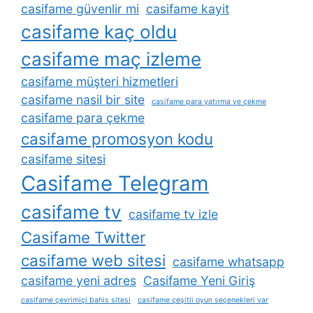
casifame güvenlir mi
casifame kayit
casifame kaç oldu
casifame maç izleme
casifame müşteri hizmetleri
casifame nasil bir site
casifame para yatırma ve çekme
casifame para çekme
casifame promosyon kodu
casifame sitesi
Casifame Telegram
casifame tv
casifame tv izle
Casifame Twitter
casifame web sitesi
casifame whatsapp
casifame yeni adres
Casifame Yeni Giriş
casifame çevrimiçi bahis sitesi
casifame çeşitli oyun seçenekleri var