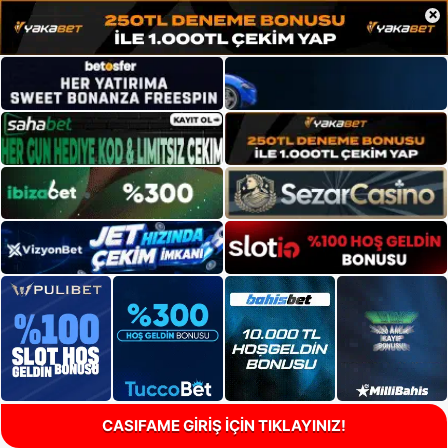
×
CASIFAME GİRİŞ İÇİN TIKLAYINIZ!