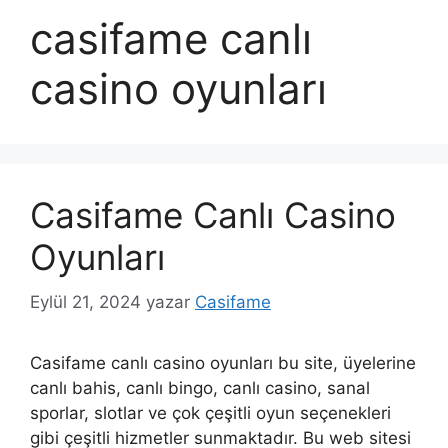
casifame canlı
casino oyunları
Casifame Canlı Casino
Oyunları
Eylül 21, 2024
yazar
Casifame
Casifame canlı casino oyunları bu site, üyelerine
canlı bahis, canlı bingo, canlı casino, sanal
sporlar, slotlar ve çok çeşitli oyun seçenekleri
gibi çeşitli hizmetler sunmaktadır. Bu web sitesi