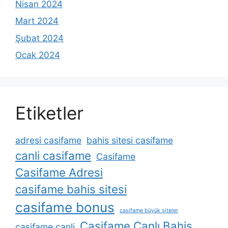
Nisan 2024
Mart 2024
Şubat 2024
Ocak 2024
Etiketler
adresi casifame
bahis sitesi casifame
canli casifame
Casifame
Casifame Adresi
casifame bahis sitesi
casifame bonus
casifame büyük siteler
Casifame Canlı Bahis
casifame canli