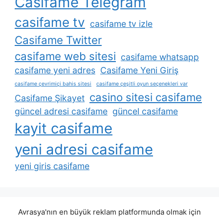
Casifame Telegram
casifame tv
casifame tv izle
Casifame Twitter
casifame web sitesi
casifame whatsapp
casifame yeni adres
Casifame Yeni Giriş
casifame çevrimiçi bahis sitesi
casifame çeşitli oyun seçenekleri var
casino sitesi casifame
Casifame Şikayet
güncel adresi casifame
güncel casifame
kayit casifame
yeni adresi casifame
yeni giris casifame
Avrasya'nın en büyük reklam platformunda olmak için