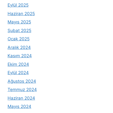
Eylül 2025
Haziran 2025
Mayıs 2025
Şubat 2025
Ocak 2025
Aralık 2024
Kasım 2024
Ekim 2024
Eylül 2024
Ağustos 2024
Temmuz 2024
Haziran 2024
Mayıs 2024