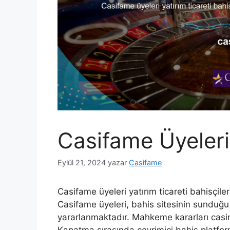
Casifame Üyeleri
Eylül 21, 2024
yazar
Casifame
Casifame üyeleri yatırım ticareti bahisçil
Casifame üyeleri, bahis sitesinin sunduğu
yararlanmaktadır. Mahkeme kararları casino