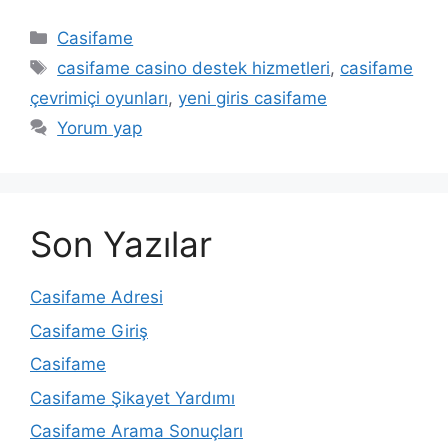
Kategoriler
Casifame
Etiketler
casifame casino destek hizmetleri
,
casifame
çevrimiçi oyunları
,
yeni giris casifame
Yorum yap
Son Yazılar
Casifame Adresi
Casifame Giriş
Casifame
Casifame Şikayet Yardımı
Casifame Arama Sonuçları