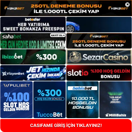
×
CASIFAME GİRİŞ İÇİN TIKLAYINIZ!