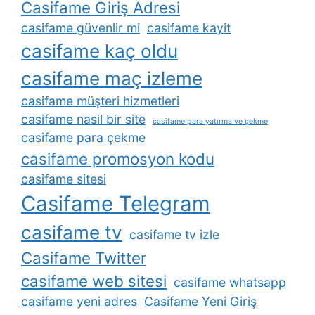
Casifame Giriş Adresi
casifame güvenlir mi
casifame kayit
casifame kaç oldu
casifame maç izleme
casifame müşteri hizmetleri
casifame nasil bir site
casifame para yatırma ve çekme
casifame para çekme
casifame promosyon kodu
casifame sitesi
Casifame Telegram
casifame tv
casifame tv izle
Casifame Twitter
casifame web sitesi
casifame whatsapp
casifame yeni adres
Casifame Yeni Giriş