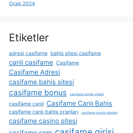
Ocak 2024
Etiketler
adresi casifame
bahis sitesi casifame
canli casifame
Casifame
Casifame Adresi
casifame bahis sitesi
casifame bonus
casifame büyük siteler
Casifame Canlı Bahis
casifame canli
casifame canlı bahis oranları
casifame casino alanları
casifame casino sitesi
casifame girisi
casifame com