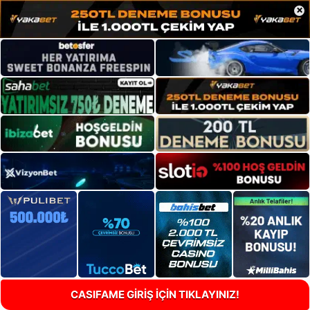
×
CASIFAME GİRİŞ İÇİN TIKLAYINIZ!