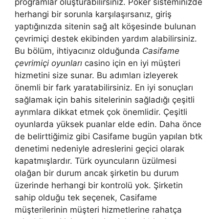
programlar oluşturabilirsiniz. Poker sisteminizde
herhangi bir sorunla karşılaşırsanız, giriş
yaptığınızda sitenin sağ alt köşesinde bulunan
çevrimiçi destek ekibinden yardım alabilirsiniz.
Bu bölüm, ihtiyacınız olduğunda
Casifame
çevrimiçi oyunları
casino için en iyi müşteri
hizmetini size sunar. Bu adımları izleyerek
önemli bir fark yaratabilirsiniz. En iyi sonuçları
sağlamak için bahis sitelerinin sağladığı çeşitli
ayrımlara dikkat etmek çok önemlidir. Çeşitli
oyunlarda yüksek puanlar elde edin. Daha önce
de belirttiğimiz gibi Casifame bugün yapılan btk
denetimi nedeniyle adreslerini geçici olarak
kapatmışlardır. Türk oyuncuların üzülmesi
olağan bir durum ancak şirketin bu durum
üzerinde herhangi bir kontrolü yok. Şirketin
sahip olduğu tek seçenek, Casifame
müşterilerinin müşteri hizmetlerine rahatça