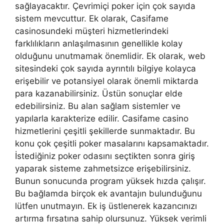
sağlayacaktır. Çevrimiçi poker için çok sayıda
sistem mevcuttur. Ek olarak, Casifame
casinosundeki müşteri hizmetlerindeki
farklılıkların anlaşılmasının genellikle kolay
olduğunu unutmamak önemlidir. Ek olarak, web
sitesindeki çok sayıda ayrıntılı bilgiye kolayca
erişebilir ve potansiyel olarak önemli miktarda
para kazanabilirsiniz. Üstün sonuçlar elde
edebilirsiniz. Bu alan sağlam sistemler ve
yapılarla karakterize edilir. Casifame casino
hizmetlerini çeşitli şekillerde sunmaktadır. Bu
konu çok çeşitli poker masalarını kapsamaktadır.
İstediğiniz poker odasını seçtikten sonra giriş
yaparak sisteme zahmetsizce erişebilirsiniz.
Bunun sonucunda program yüksek hızda çalışır.
Bu bağlamda birçok ek avantajın bulunduğunu
lütfen unutmayın. Ek iş üstlenerek kazancınızı
artırma fırsatına sahip olursunuz. Yüksek verimli