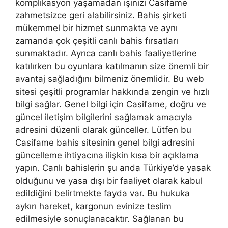
komplikasyon yaşamadan işinizi Casifame
zahmetsizce geri alabilirsiniz. Bahis şirketi
mükemmel bir hizmet sunmakta ve aynı
zamanda çok çeşitli canlı bahis fırsatları
sunmaktadır. Ayrıca canlı bahis faaliyetlerine
katılırken bu oyunlara katılmanın size önemli bir
avantaj sağladığını bilmeniz önemlidir. Bu web
sitesi çeşitli programlar hakkında zengin ve hızlı
bilgi sağlar. Genel bilgi için Casifame, doğru ve
güncel iletişim bilgilerini sağlamak amacıyla
adresini düzenli olarak günceller. Lütfen bu
Casifame bahis sitesinin genel bilgi adresini
güncelleme ihtiyacına ilişkin kısa bir açıklama
yapın. Canlı bahislerin şu anda Türkiye’de yasak
olduğunu ve yasa dışı bir faaliyet olarak kabul
edildiğini belirtmekte fayda var. Bu hukuka
aykırı hareket, kargonun evinize teslim
edilmesiyle sonuçlanacaktır. Sağlanan bu