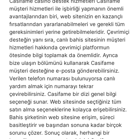
Casifame casino destek hizmetleri Casifame
müşteri hizmetleri ile işbirliği yapmanın önemli
avantajlarından biri, web sitenizin en kazançlı
fırsatlarından yararlanabilmeleri ve gerekli tüm
gereksinimleri yerine getirebilmeleridir. Çevrimiçi
desteğin yanı sıra, canlı bahis sitesinin müşteri
hizmetleri hakkında çevrimiçi platformun
ötesinde bilgi toplamak da önemlidir. Ayrıca
bize ulaşın bölümünü kullanarak Casifame
müşteri desteğine e-posta gönderebilirsiniz.
Verilen telefon numarası bulunuyorsa canlı
yardım almak için numarayı tekrar
çevirebilirsiniz. Casifame bir dizi genel bilgi
seçeneği sunar. Web sitesinde seçtiğiniz tüm
satın alma seçeneklerine kolayca erişebilirsiniz.
Bahis şirketinin web sitesine erişim, süreci
basitleştirir ve başından sonuna kadar birçok
sorunu çözer. Sonuç olarak, herhangi bir