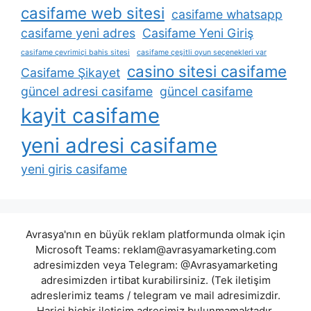
casifame web sitesi
casifame whatsapp
casifame yeni adres
Casifame Yeni Giriş
casifame çevrimiçi bahis sitesi
casifame çeşitli oyun seçenekleri var
casino sitesi casifame
Casifame Şikayet
güncel adresi casifame
güncel casifame
kayit casifame
yeni adresi casifame
yeni giris casifame
Avrasya'nın en büyük reklam platformunda olmak için
Microsoft Teams:
reklam@avrasyamarketing.com
adresimizden veya Telegram: @Avrasyamarketing
adresimizden irtibat kurabilirsiniz. (Tek iletişim
adreslerimiz teams / telegram ve mail adresimizdir.
Harici hiçbir iletişim adresimiz bulunmamaktadır.