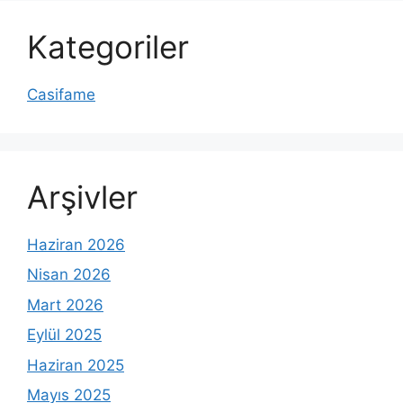
Kategoriler
Casifame
Arşivler
Haziran 2026
Nisan 2026
Mart 2026
Eylül 2025
Haziran 2025
Mayıs 2025