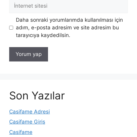
İnternet
sitesi
Daha sonraki yorumlarımda kullanılması için
adım, e-posta adresim ve site adresim bu
tarayıcıya kaydedilsin.
Son Yazılar
Casifame Adresi
Casifame Giriş
Casifame