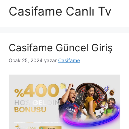
Casifame Canlı Tv
Casifame Güncel Giriş
Ocak 25, 2024
yazar
Casifame