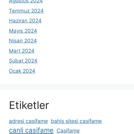
Ağustos 2024
Temmuz 2024
Haziran 2024
Mayıs 2024
Nisan 2024
Mart 2024
Şubat 2024
Ocak 2024
Etiketler
adresi casifame
bahis sitesi casifame
canli casifame
Casifame