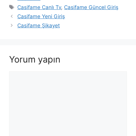
Etiketler
Casifame Canlı Tv
,
Casifame Güncel Giriş
Casifame Yeni Giriş
Casifame Şikayet
Yorum yapın
Yorum