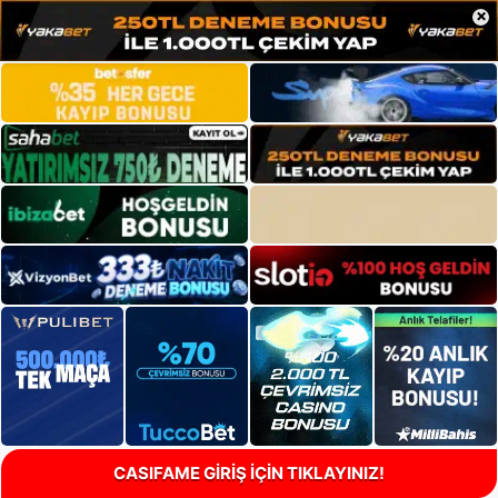
×
CASIFAME GİRİŞ İÇİN TIKLAYINIZ!