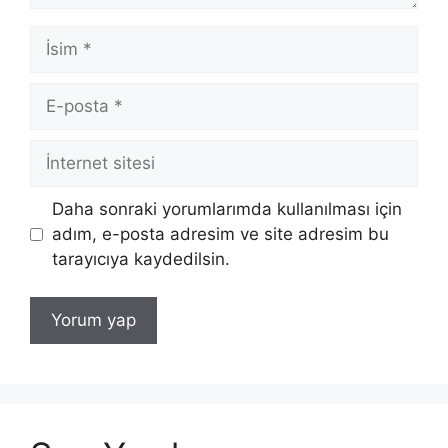
İsim
E-
posta
İnternet
sitesi
Daha sonraki yorumlarımda kullanılması için
adım, e-posta adresim ve site adresim bu
tarayıcıya kaydedilsin.