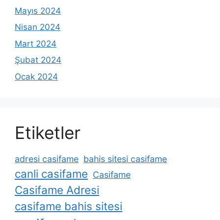
Mayıs 2024
Nisan 2024
Mart 2024
Şubat 2024
Ocak 2024
Etiketler
adresi casifame
bahis sitesi casifame
canli casifame
Casifame
Casifame Adresi
casifame bahis sitesi