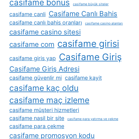
casifame bonus
casifame büyük siteler
Casifame Canlı Bahis
casifame canli
casifame canlı bahis oranları
casifame casino alanları
casifame casino sitesi
casifame girisi
casifame com
Casifame Giriş
casifame giris yap
Casifame Giriş Adresi
casifame güvenlir mi
casifame kayit
casifame kaç oldu
casifame maç izleme
casifame müşteri hizmetleri
casifame nasil bir site
casifame para yatırma ve çekme
casifame para çekme
casifame promosyon kodu