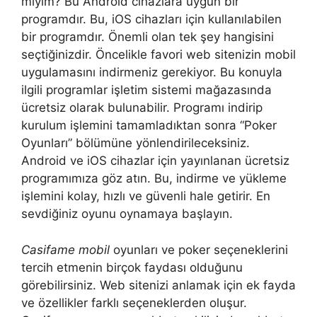
miyim? Bu Android cihazlara uygun bir
programdır. Bu, iOS cihazları için kullanılabilen
bir programdır. Önemli olan tek şey hangisini
seçtiğinizdir. Öncelikle favori web sitenizin mobil
uygulamasını indirmeniz gerekiyor. Bu konuyla
ilgili programlar işletim sistemi mağazasında
ücretsiz olarak bulunabilir. Programı indirip
kurulum işlemini tamamladıktan sonra “Poker
Oyunları” bölümüne yönlendirileceksiniz.
Android ve iOS cihazlar için yayınlanan ücretsiz
programımıza göz atın. Bu, indirme ve yükleme
işlemini kolay, hızlı ve güvenli hale getirir. En
sevdiğiniz oyunu oynamaya başlayın.
Casifame mobil
oyunları ve poker seçeneklerini
tercih etmenin birçok faydası olduğunu
görebilirsiniz. Web sitenizi anlamak için ek fayda
ve özellikler farklı seçeneklerden oluşur.