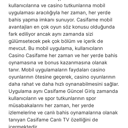
kullanıcılarına ve casino tutkunlarına mobil
uygulaması aracılığıyla her zaman, her yerde
bahis yapma imkanı sunuyor. Casifame mobil
avantajları en çok oyun söz konusu olduğunda
fark ediliyor ancak aynı zamanda sizi
gülümsetecek pek çok bölüm ve içerik de
mevcut. Bu mobil uygulama, kullanıcıların
Casino Casifame her zaman ve her yerde bahis
oynamasına ve bonus kazanmasına olanak
tanır. Mobil uygulamaların faydaları casino
oyunlarının ötesine geçerek, casino oyunlarının
daha rahat ve daha hızlı oynanabilmesini sağlar.
Uygulama aynı Casifame Güncel Giriş zamanda
kullanıcıların ve spor tutkunlarının spor
müsabakalarını her zaman, her yerde
izlemelerine ve canlı bahis oynamalarına olanak
tanıyan Casifame Canlı TV özelliğini de
içermektedir.