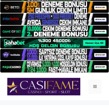
İçeriğe
atla
Menü