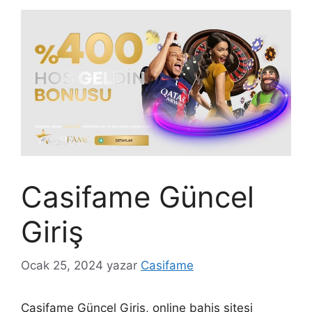
Casifame Güncel
Giriş
Ocak 25, 2024
yazar
Casifame
Casifame Güncel Giriş, online bahis sitesi