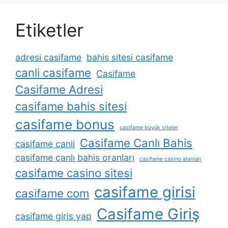
Etiketler
adresi casifame
bahis sitesi casifame
canli casifame
Casifame
Casifame Adresi
casifame bahis sitesi
casifame bonus
casifame büyük siteler
Casifame Canlı Bahis
casifame canli
casifame canlı bahis oranları
casifame casino alanları
casifame casino sitesi
casifame girisi
casifame com
Casifame Giriş
casifame giris yap