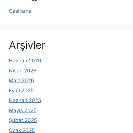
Casifame
Arşivler
Haziran 2026
Nisan 2026
Mart 2026
Eylül 2025
Haziran 2025
Mayıs 2025
Şubat 2025
Ocak 2025