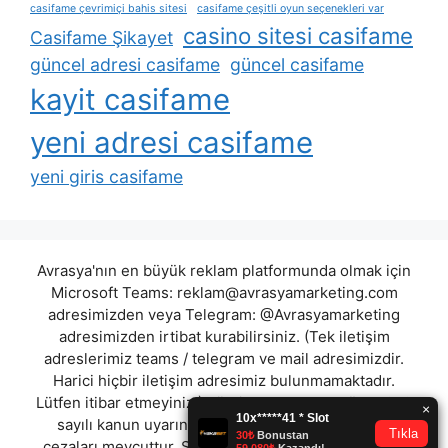
casifame çevrimiçi bahis sitesi
casifame çeşitli oyun seçenekleri var
casino sitesi casifame
Casifame Şikayet
güncel adresi casifame
güncel casifame
kayit casifame
yeni adresi casifame
yeni giris casifame
Avrasya'nın en büyük reklam platformunda olmak için
Microsoft Teams:
reklam@avrasyamarketing.com
adresimizden veya Telegram: @Avrasyamarketing
adresimizden irtibat kurabilirsiniz. (Tek iletişim
adreslerimiz teams / telegram ve mail adresimizdir.
Harici hiçbir iletişim adresimiz bulunmamaktadır.
Lütfen itibar etmeyiniz.) Türkiye yasalarına göre 7258
sayılı kanun uyarınca yasa dışı bahis oynamanın
cezaları mevcuttur. Şu an bulunduğunuz site hiç bir