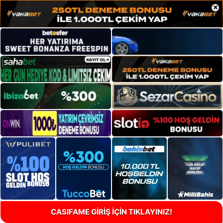
×
CASIFAME GİRİŞ İÇİN TIKLAYINIZ!