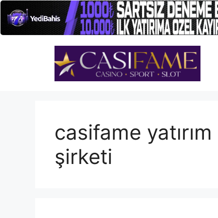
İçeriğe
atla
casifame yatırım 
şirketi