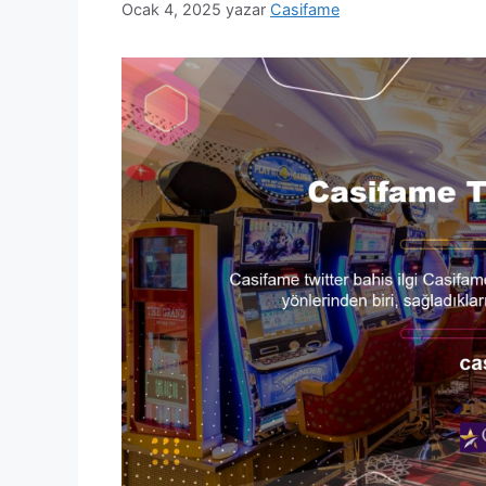
Ocak 4, 2025
yazar
Casifame