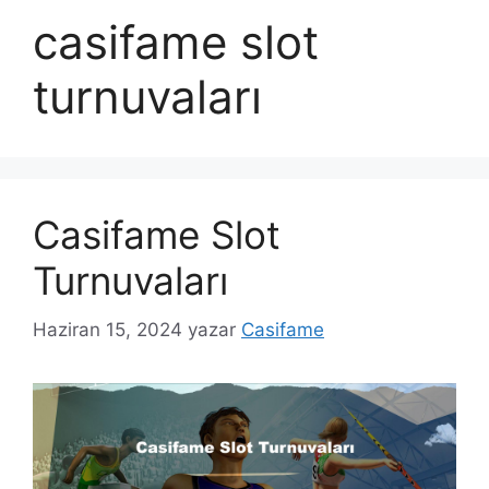
casifame slot
turnuvaları
Casifame Slot
Turnuvaları
Haziran 15, 2024
yazar
Casifame