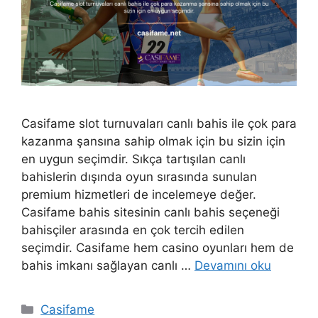
Casifame slot turnuvaları canlı bahis ile çok para
kazanma şansına sahip olmak için bu sizin için
en uygun seçimdir. Sıkça tartışılan canlı
bahislerin dışında oyun sırasında sunulan
premium hizmetleri de incelemeye değer.
Casifame bahis sitesinin canlı bahis seçeneği
bahisçiler arasında en çok tercih edilen
seçimdir. Casifame hem casino oyunları hem de
bahis imkanı sağlayan canlı …
Devamını oku
Kategoriler
Casifame