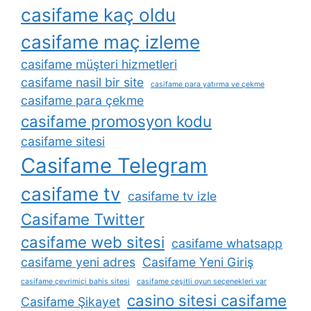
casifame kaç oldu
casifame maç izleme
casifame müşteri hizmetleri
casifame nasil bir site
casifame para yatırma ve çekme
casifame para çekme
casifame promosyon kodu
casifame sitesi
Casifame Telegram
casifame tv
casifame tv izle
Casifame Twitter
casifame web sitesi
casifame whatsapp
casifame yeni adres
Casifame Yeni Giriş
casifame çevrimiçi bahis sitesi
casifame çeşitli oyun seçenekleri var
casino sitesi casifame
Casifame Şikayet