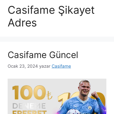
Casifame Şikayet
Adres
Casifame Güncel
Ocak 23, 2024
yazar
Casifame