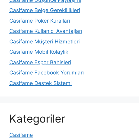
Casifame Belge Gereklilikleri
Casifame Poker Kuralları
Casifame Kullanıcı Avantajları
Casifame Müşteri Hizmetleri
Casifame Mobil Kolaylık
Casifame Espor Bahisleri
Casifame Facebook Yorumları
Casifame Destek Sistemi
Kategoriler
Casifame