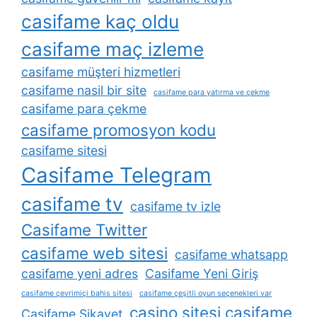
casifame kaç oldu
casifame maç izleme
casifame müşteri hizmetleri
casifame nasil bir site
casifame para yatırma ve çekme
casifame para çekme
casifame promosyon kodu
casifame sitesi
Casifame Telegram
casifame tv
casifame tv izle
Casifame Twitter
casifame web sitesi
casifame whatsapp
casifame yeni adres
Casifame Yeni Giriş
casifame çevrimiçi bahis sitesi
casifame çeşitli oyun seçenekleri var
casino sitesi casifame
Casifame Şikayet