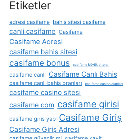
Etiketler
adresi casifame
bahis sitesi casifame
canli casifame
Casifame
Casifame Adresi
casifame bahis sitesi
casifame bonus
casifame büyük siteler
Casifame Canlı Bahis
casifame canli
casifame canlı bahis oranları
casifame casino alanları
casifame casino sitesi
casifame girisi
casifame com
Casifame Giriş
casifame giris yap
Casifame Giriş Adresi
casifame güvenlir mi
casifame kayit