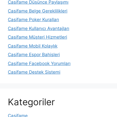
Casifame Düşünce Paylaşımı
Casifame Belge Gereklilikleri
Casifame Poker Kuralları
Casifame Kullanıcı Avantajları
Casifame Müşteri Hizmetleri
Casifame Mobil Kolaylık
Casifame Espor Bahisleri
Casifame Facebook Yorumları
Casifame Destek Sistemi
Kategoriler
Casifame