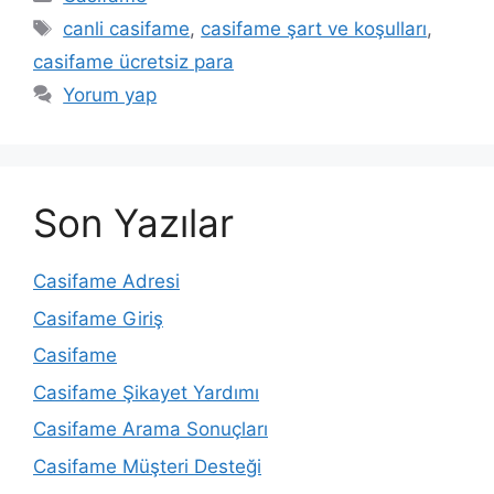
Etiketler
canli casifame
,
casifame şart ve koşulları
,
casifame ücretsiz para
Yorum yap
Son Yazılar
Casifame Adresi
Casifame Giriş
Casifame
Casifame Şikayet Yardımı
Casifame Arama Sonuçları
Casifame Müşteri Desteği