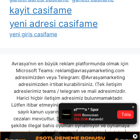
kayit casifame
yeni adresi casifame
yeni giris casifame
Avrasya'nın en büyük reklam platformunda olmak için
Microsoft Teams:
reklam@avrasyamarketing.com
adresimizden veya Telegram: @Avrasyamarketing
adresimizden irtibat kurabilirsiniz. (Tek iletişim
adreslerimiz teams / telegram ve mail adresimizdir.
Harici hiçbir iletişim adresimiz bulunmamaktadır.
Lütfen itibar etmeyiniz.) Türkiye yasalarına göre 7258
sayılı kanun uyarınca yasa dışı bahis oynamanın
cezaları mevcuttur. Şu an bulunduğunuz site hiç bir
şekilde illegal bahis oyunları oynatmıyor ve oynamaya
aracı olmuyordur.
fiksturbet
|
stonebahis
|
viploby
|
×
casinom
|
ne10bet
|
hipodromcasino
|
betlabel
|
lilabet