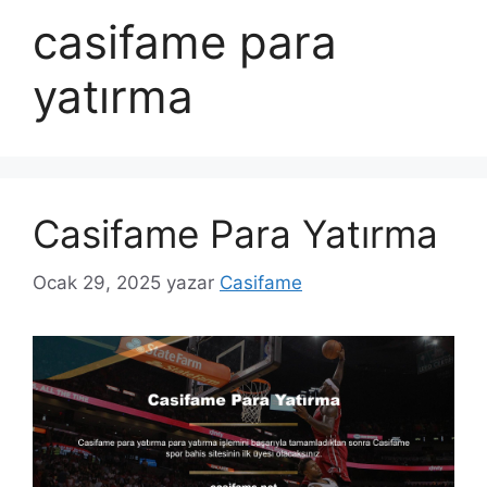
casifame para
yatırma
Casifame Para Yatırma
Ocak 29, 2025
yazar
Casifame