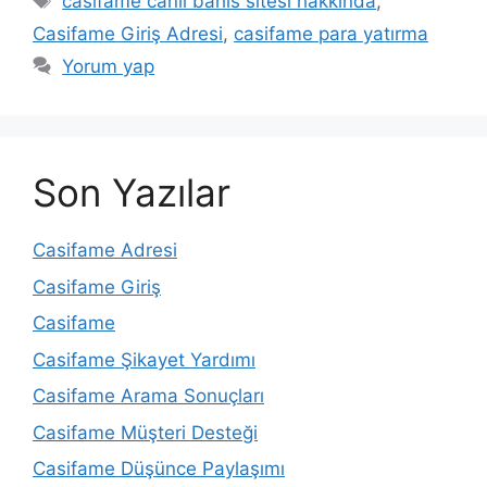
casifame canlı bahis sitesi hakkında
,
Casifame Giriş Adresi
,
casifame para yatırma
Yorum yap
Son Yazılar
Casifame Adresi
Casifame Giriş
Casifame
Casifame Şikayet Yardımı
Casifame Arama Sonuçları
Casifame Müşteri Desteği
Casifame Düşünce Paylaşımı