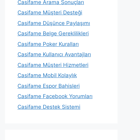
Casifame Arama Sonuçları
Casifame Müşteri Desteği
Casifame Düşünce Paylaşımı
Casifame Belge Gereklilikleri
Casifame Poker Kuralları
Casifame Kullanıcı Avantajları
Casifame Müşteri Hizmetleri
Casifame Mobil Kolaylık
Casifame Espor Bahisleri
Casifame Facebook Yorumları
Casifame Destek Sistemi