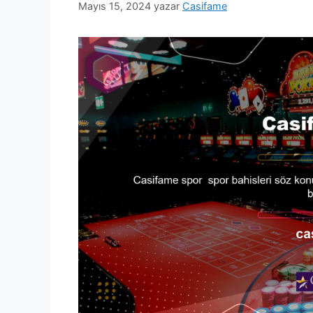
Mayıs 15, 2024
yazar
Casifame