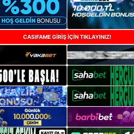
CASIFAME GİRİŞ İÇİN TIKLAYINIZ!