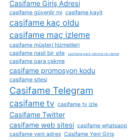
Casifame Giriş Adresi
casifame güvenlir mi
casifame kayit
casifame kaç oldu
casifame maç izleme
casifame müşteri hizmetleri
casifame nasil bir site
casifame para yatırma ve çekme
casifame para çekme
casifame promosyon kodu
casifame sitesi
Casifame Telegram
casifame tv
casifame tv izle
Casifame Twitter
casifame web sitesi
casifame whatsapp
casifame yeni adres
Casifame Yeni Giriş