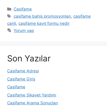
Kategoriler
Casifame
Etiketler
casifame bahis promosyonları
,
casifame
canli
,
casifame kayıt formu nedir
Yorum yap
Son Yazılar
Casifame Adresi
Casifame Giriş
Casifame
Casifame Şikayet Yardımı
Casifame Arama Sonuçları