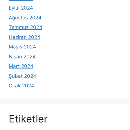
Eylül 2024
Ağustos 2024
Temmuz 2024
Haziran 2024
Mayıs 2024
Nisan 2024
Mart 2024
Şubat 2024
Ocak 2024
Etiketler