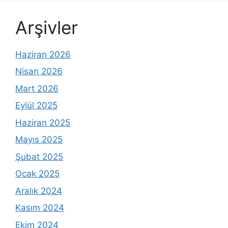
Arşivler
Haziran 2026
Nisan 2026
Mart 2026
Eylül 2025
Haziran 2025
Mayıs 2025
Şubat 2025
Ocak 2025
Aralık 2024
Kasım 2024
Ekim 2024