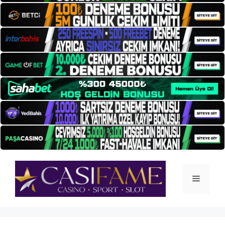
İçeriğe
atla
Menü