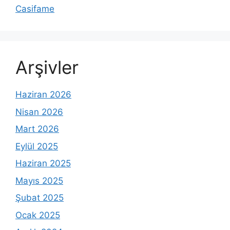
Casifame
Arşivler
Haziran 2026
Nisan 2026
Mart 2026
Eylül 2025
Haziran 2025
Mayıs 2025
Şubat 2025
Ocak 2025