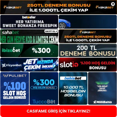
×
CASIFAME GİRİŞ İÇİN TIKLAYINIZ!